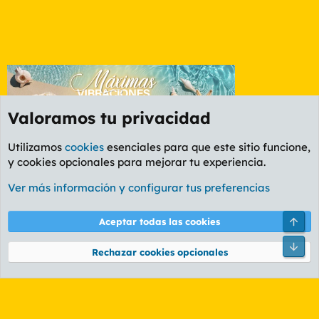
Valoramos tu privacidad
Utilizamos
cookies
esenciales para que este sitio funcione,
y cookies opcionales para mejorar tu experiencia.
Etiquetas
Ver más información y configurar tus preferencias
Cookies
PL OLDSTYLE AMARILLO
Cambiar fuente
Español (ES)
Arri
Aceptar todas las cookies
Contáctanos
Términos y reglas
Política de privacidad
Ayuda
R
Pie
S
Rechazar cookies opcionales
S
®
Community platform by XenForo
© 2010-2026 XenForo Ltd.