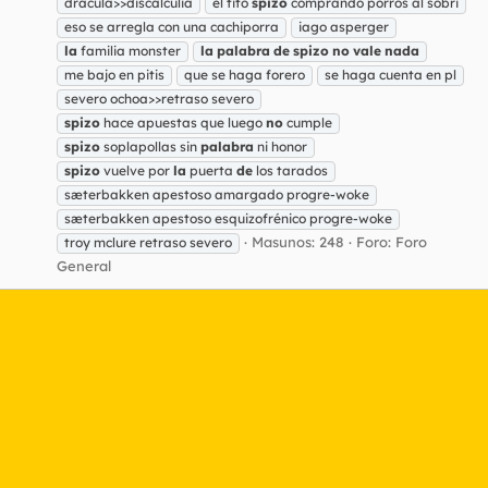
dracula>>discalculia
el tito
spizo
comprando porros al sobri
eso se arregla con una cachiporra
iago asperger
la
familia monster
la
palabra
de
spizo
no
vale
nada
me bajo en pitis
que se haga forero
se haga cuenta en pl
severo ochoa>>retraso severo
spizo
hace apuestas que luego
no
cumple
spizo
soplapollas sin
palabra
ni honor
spizo
vuelve por
la
puerta
de
los tarados
sæterbakken apestoso amargado progre-woke
sæterbakken apestoso esquizofrénico progre-woke
Masunos: 248
Foro:
Foro
troy mclure retraso severo
General