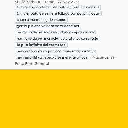
Sheik Yerbouti
Tema
22 Nov 2023
1. mujer progrefeminista puta de torquemada2.0
1. mujer puta de semete follada por panchiniggas
caótico monta ong de enanos
gorda pidiendo dinero para donettes
hermano de pai mai recaudando cepas de sida
hermano de pai mei pelando platanos con el culo
la
pila
infinita
del
tormento
max eutanasia ya por loco subnormal parasito
Masunos: 29
max infantil va reseco y se mete
la
vativas
Foro:
Foro General