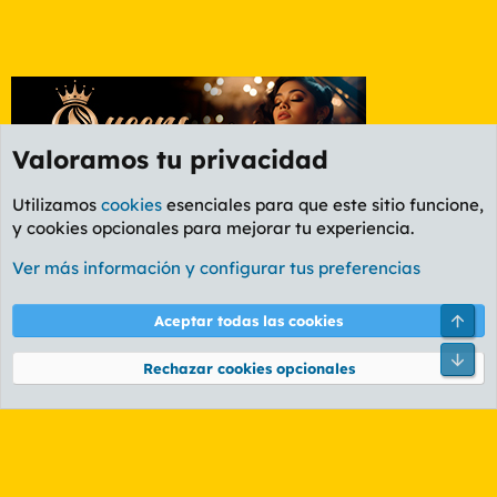
Valoramos tu privacidad
Utilizamos
cookies
esenciales para que este sitio funcione,
y cookies opcionales para mejorar tu experiencia.
Etiquetas
Ver más información y configurar tus preferencias
Cookies
PL OLDSTYLE AMARILLO
Cambiar fuente
Español (ES)
Arri
Aceptar todas las cookies
Contáctanos
Términos y reglas
Política de privacidad
Ayuda
R
Pie
S
Rechazar cookies opcionales
S
®
Community platform by XenForo
© 2010-2026 XenForo Ltd.