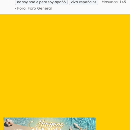
Masunos: 145
no soy nadie pero soy
a
pañó
viva españa ns
Foro:
Foro General