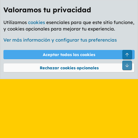
Valoramos tu privacidad
Utilizamos
cookies
esenciales para que este sitio funcione,
y cookies opcionales para mejorar tu experiencia.
Etiquetas
Ver más información y configurar tus preferencias
Cookies
PL OLDSTYLE AMARILLO
Cambiar fuente
Español (ES)
Arri
Aceptar todas las cookies
Contáctanos
Términos y reglas
Política de privacidad
Ayuda
R
Pie
S
Rechazar cookies opcionales
S
®
Community platform by XenForo
© 2010-2026 XenForo Ltd.