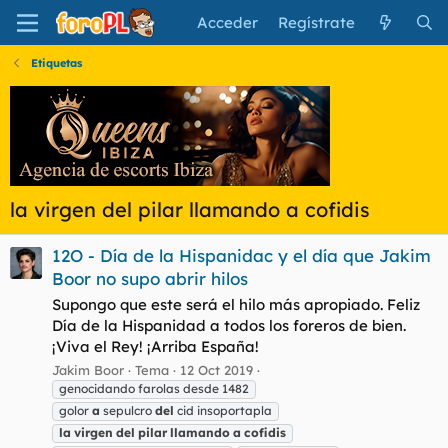
Acceder
Regístrate
Etiquetas
la virgen del pilar llamando a cofidis
12O - Día de la Hispanidac y el día que Jakim
Boor no supo abrir hilos
Supongo que este será el hilo más apropiado. Feliz
Día de la Hispanidad a todos los foreros de bien.
¡Viva el Rey! ¡Arriba España!
Jakim Boor
Tema
12 Oct 2019
genocidando farolas desde 1482
golor
a
sepulcro
del
cid insoportapla
la
virgen
del
pilar
llamando
a
cofidis