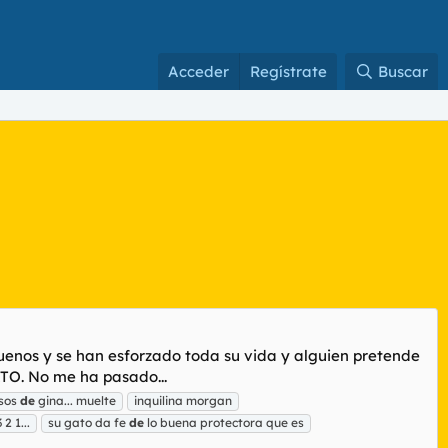
Acceder
Regístrate
Buscar
uenos y se han esforzado toda su vida y alguien pretende
ATO. No me ha pasado...
osos
de
gina... muelte
inquilina morgan
2 1...
su gato da fe
de
lo buena protectora que es