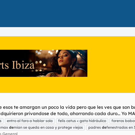
e esos te amargan un poco la vida pero que les ves que son b
adquirieron privandose de todo, ahorrando cada duro... Yo M
s
entro al foro a hablar sola
felis catus < gato hidráulico
foreros bab
max
de
mian se queda en casa y protege viejos
padres
de
fenestrados en 3 
o General