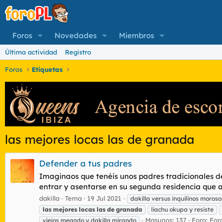
Foros
Novedades
Miembros
Última actividad
Registro
Foros
Etiquetas
las mejores locas las de granada
Defender a tus padres
Imaginaos que tenéis unos padres tradicionales d
entrar y asentarse en su segunda residencia que 
dakilla
Tema
19 Jul 2021
dakilla versus inquilinos moroso
las
mejores
locas
las
de
granada
liachu okupa y resiste
Masunos: 137
Foro:
For
viejos meando y dakilla mirando