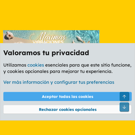
Valoramos tu privacidad
Utilizamos
cookies
esenciales para que este sitio funcione,
y cookies opcionales para mejorar tu experiencia.
Etiquetas
Ver más información y configurar tus preferencias
Cookies
PL OLDSTYLE AMARILLO
Cambiar fuente
Español (ES)
Arri
Aceptar todas las cookies
Contáctanos
Términos y reglas
Política de privacidad
Ayuda
R
Pie
S
Rechazar cookies opcionales
S
®
Community platform by XenForo
© 2010-2026 XenForo Ltd.