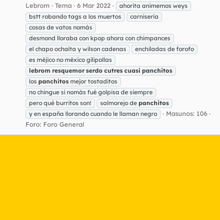
Lebrom
Tema
6 Mar 2022
ahorita animemos weys
bstt robando tags a los muertos
carnisería
cosas de vatos nomás
desmond lloraba con kpop ahora con chimpances
el chapo ochaíta y wilson cadenas
enchiladas de forofo
es méjico no méxico gilipollas
lebrom
resquemor
serdo
cutres
cuasi
panchitos
los
panchitos
mejor tostaditos
no chingue si nomás fué golpisa de siempre
pero qué burritos son!
salmorejo de
panchitos
Masunos: 106
y en españa llorando cuando le llaman negro
Foro:
Foro General