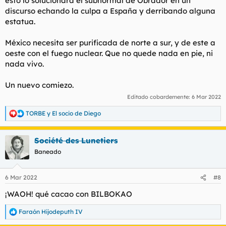
esto lo solucionará el subnormal de Obrador en un
discurso echando la culpa a España y derribando alguna
estatua.
México necesita ser purificada de norte a sur, y de este a
oeste con el fuego nuclear. Que no quede nada en pie, ni
nada vivo.
Un nuevo comiezo.
Editado cobardemente:
6 Mar 2022
TORBE
y
El socio de Diego
R
e
a
Société des Lunetiers
c
c
Baneado
i
o
n
6 Mar 2022
#8
e
s
¡WAOH! qué cacao con BILBOKAO
:
Faraón Hijodeputh IV
R
e