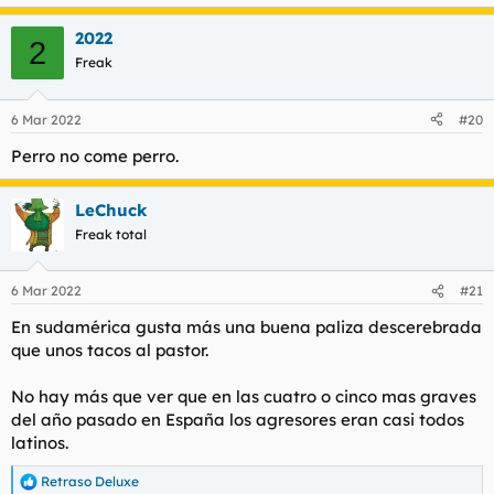
2022
2
Freak
6 Mar 2022
#20
Perro no come perro.
LeChuck
Freak total
6 Mar 2022
#21
En sudamérica gusta más una buena paliza descerebrada
que unos tacos al pastor.
No hay más que ver que en las cuatro o cinco mas graves
del año pasado en España los agresores eran casi todos
latinos.
Retraso Deluxe
R