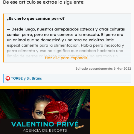
De ese articulo se extrae lo siguiente:
¿Es cierto que comían perro?
— Desde luego, nuestros antepasados aztecas y otras culturas
comían perro, pero no era comerse a la mascota. El perro era
un animal que se domesticó y una raza de xoloitzcuintle
específicamente para la alimentación. Había perro mascota y
perro alimento y eso no significa que andaban haciendo una
limpia de perros callejeros para comerlos, sino era todo un
Haz clic para expandir...
proceso incluso, era un gremio muy reconocido el que
domesticaba dichos canes.
Editado cobardemente:
6 Mar 2022
TORBE
y
Sr. Brans
R
e
a
c
c
i
o
n
e
s
: