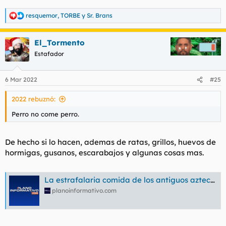
resquemor
,
TORBE
y
Sr. Brans
R
e
a
El_Tormento
c
c
Estafador
i
o
n
6 Mar 2022
#25
e
s
2022 rebuznó:
:
Perro no come perro.
De hecho si lo hacen, ademas de ratas, grillos, huevos de
hormigas, gusanos, escarabajos y algunas cosas mas.
La estrafalaria comida de los antiguos aztecas
planoinformativo.com