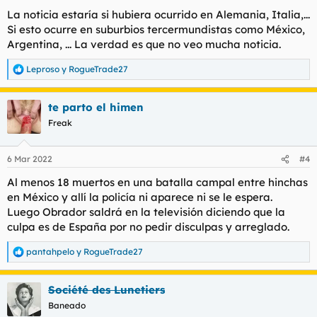
La noticia estaría si hubiera ocurrido en Alemania, Italia,...
Si esto ocurre en suburbios tercermundistas como México,
Argentina, ... La verdad es que no veo mucha noticia.
Leproso
y
RogueTrade27
R
e
a
te parto el himen
c
c
Freak
i
o
n
6 Mar 2022
#4
e
s
Al menos 18 muertos en una batalla campal entre hinchas
:
en México y allí la policía ni aparece ni se le espera.
Luego Obrador saldrá en la televisión diciendo que la
culpa es de España por no pedir disculpas y arreglado.
pantahpelo
y
RogueTrade27
R
e
a
Société des Lunetiers
c
c
Baneado
i