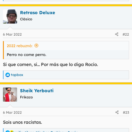
e
a
Retraso Deluxe
c
c
Clásico
i
o
n
6 Mar 2022
#22
e
s
2022 rebuznó:
:
Perro no come perro.
Sí que comen, sí... Por más que lo diga Rocío.
topbox
R
e
a
Sheik Yerbouti
c
c
Frikazo
i
o
n
6 Mar 2022
#23
e
s
Sois unos racistas.
: