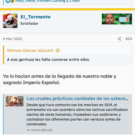
miliu
,
tileno
,
Vinchen Cushing
y 2 más
R
e
a
El_Tormento
c
c
Estafador
i
o
n
6 Mar 2022
#24
e
s
Retraso Deluxe rebuznó:
:
A esa gentuza les falta comerse entre ellos.
Ya lo hacían antes de la llegada de nuestro noble y
sagrado Imperio Español.
Las crueles prácticas caníbales de los aztecas que aterraban a Hernán Cortés
Desde que tuvo contacto con los mexicas en 1519, el
extremeño vio con asombro cómo los nativos sacrificaban
cientos de seres humanos, troceaban sus cadáveres y
cocinaban las diferentes partes con verdura antes de
comérselas
www.abc.es