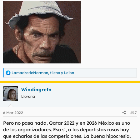
LamadredeNorman
,
tileno
y
Leibn
R
e
a
Windingrefn
c
c
Llorona
i
o
n
6 Mar 2022
#17
e
s
Pero no pasa nada, Qatar 2022 y en 2026 México es uno
:
de los organizadores. Eso sí, a los deportistas rusos hay
que echarlos de las competiciones. La buena hipocresía.