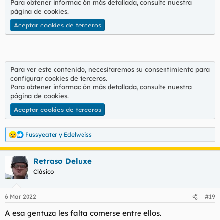
Para obtener información más detallada, consulte nuestra
página de cookies
.
Aceptar cookies de terceros
Para ver este contenido, necesitaremos su consentimiento para
configurar cookies de terceros.
Para obtener información más detallada, consulte nuestra
página de cookies
.
Aceptar cookies de terceros
Pussyeater
y
Edelweiss
R
e
a
Retraso Deluxe
c
c
Clásico
i
o
n
6 Mar 2022
#19
e
s
A esa gentuza les falta comerse entre ellos.
: