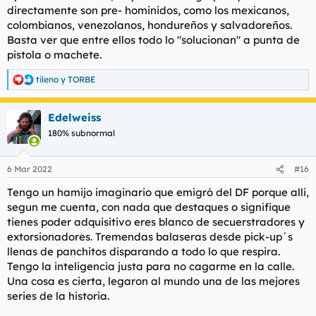
directamente son pre- hominidos, como los mexicanos,
colombianos, venezolanos, hondureños y salvadoreños.
Basta ver que entre ellos todo lo "solucionan" a punta de
pistola o machete.
tileno
y
TORBE
R
e
a
Edelweiss
c
c
180% subnormal
i
o
n
6 Mar 2022
#16
e
s
Tengo un hamijo imaginario que emigró del DF porque alli,
:
segun me cuenta, con nada que destaques o signifique
tienes poder adquisitivo eres blanco de secuerstradores y
extorsionadores. Tremendas balaseras desde pick-up´s
llenas de panchitos disparando a todo lo que respira.
Tengo la inteligencia justa para no cagarme en la calle.
Una cosa es cierta, legaron al mundo una de las mejores
series de la historia.