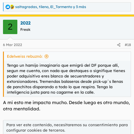
saltagradas
,
tileno
,
El_Tormento
y 3 más
R
e
a
2022
c
2
c
Freak
i
o
n
6 Mar 2022
#18
e
s
Edelweiss rebuznó:
:
Tengo un hamijo imaginario que emigró del DF porque alli,
segun me cuenta, con nada que destaques o signifique tienes
poder adquisitivo eres blanco de secuerstradores y
extorsionadores. Tremendas balaseras desde pick-up´s llenas
de panchitos disparando a todo lo que respira. Tengo la
inteligencia justa para no cagarme en la calle.
A mí esto me impacta mucho. Desde luego es otro mundo,
otra mentalidad.
Para ver este contenido, necesitaremos su consentimiento para
configurar cookies de terceros.