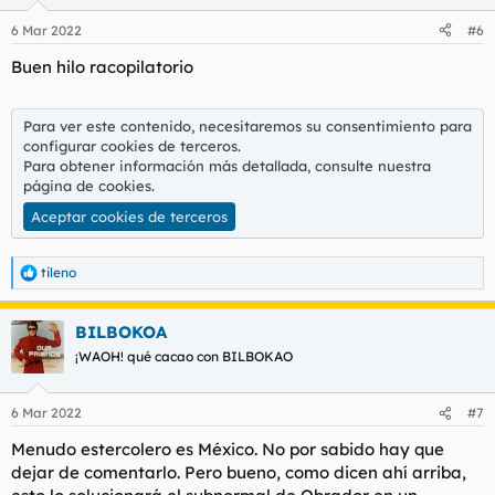
o
n
6 Mar 2022
#6
e
s
Buen hilo racopilatorio
:
Para ver este contenido, necesitaremos su consentimiento para
configurar cookies de terceros.
Para obtener información más detallada, consulte nuestra
página de cookies
.
Aceptar cookies de terceros
tileno
R
e
a
BILBOKOA
c
c
¡WAOH! qué cacao con BILBOKAO
i
o
n
6 Mar 2022
#7
e
s
Menudo estercolero es México. No por sabido hay que
:
dejar de comentarlo. Pero bueno, como dicen ahí arriba,