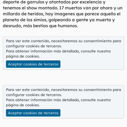
deporte de garrulos y atontados por excelencia y
t
o
e
tenemos el show montado. 17 muertos van por ahora y un
m
millardo de heridos, hay imagenes que parece aquello el
a
planeta de los simios, golpeando a gente ya muerta y
desnuda, más bestias que humanos.
Para ver este contenido, necesitaremos su consentimiento para
configurar cookies de terceros.
Para obtener información más detallada, consulte nuestra
página de cookies
.
Aceptar cookies de terceros
Para ver este contenido, necesitaremos su consentimiento para
configurar cookies de terceros.
Para obtener información más detallada, consulte nuestra
página de cookies
.
Aceptar cookies de terceros