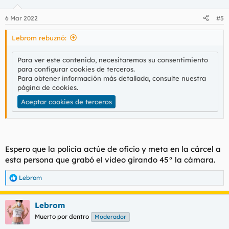
o
n
6 Mar 2022
#5
e
s
Lebrom rebuznó:
:
Para ver este contenido, necesitaremos su consentimiento
para configurar cookies de terceros.
Para obtener información más detallada, consulte nuestra
página de cookies
.
Aceptar cookies de terceros
Espero que la policía actúe de oficio y meta en la cárcel a
esta persona que grabó el video girando 45° la cámara.
Lebrom
R
e
a
Lebrom
c
c
Muerto por dentro
Moderador
i