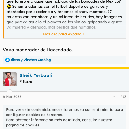
qué forero era aquel que hablaba de las bondades de México?
Se junta además con el fútbol, deporte de garrulos y
atontados por excelencia y tenemos el show montado. 17
muertos van por ahora y un millardo de heridos, hay imagenes
que parece aquello el planeta de los simios, golpeando a gente
ya muerta y desnuda, más bestias que humanos.
Haz clic para expandir...
Para ver este contenido, necesitaremos su consentimiento
para configurar cookies de terceros.
Vaya moderador de Hacendado.
Para obtener información más detallada, consulte nuestra
página de cookies
.
tileno
y
Vinchen Cushing
R
Aceptar cookies de terceros
e
a
Sheik Yerbouti
c
c
Frikazo
i
Para ver este contenido, necesitaremos su consentimiento
o
n
para configurar cookies de terceros.
6 Mar 2022
#13
e
Para obtener información más detallada, consulte nuestra
s
página de cookies
.
:
Para ver este contenido, necesitaremos su consentimiento para
Aceptar cookies de terceros
configurar cookies de terceros.
Para obtener información más detallada, consulte nuestra
página de cookies
.