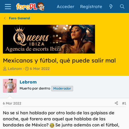
Acceder
Regístrate
Foro General
Mexicanos y fútbol, qué puede salir mal
I
F
Lebrom
6 Mar 2022
n
e
i
c
Lebrom
c
h
Muerto por dentro
Moderador
i
a
a
d
d
e
6 Mar 2022
#1
o
i
r
n
No se si han hablado por otro lado de las golpisas de
d
i
anoche, qué forero era aquel que hablaba de las
e
c
bondades de México?
Se junta además con el fútbol,
l
i