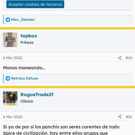
Aceptar cookies de terceros
Para ver este contenido, necesitaremos su consentimiento
para configurar cookies de terceros.
Para obtener información más detallada, consulte nuestra
Max_Demian
R
página de cookies
.
e
a
Aceptar cookies de terceros
topbox
c
c
Frikazo
i
o
n
6 Mar 2022
#14
Para ver este contenido, necesitaremos su consentimiento
e
para configurar cookies de terceros.
s
Monos moneando...
Para obtener información más detallada, consulte nuestra
:
página de cookies
.
Retraso Deluxe
R
Aceptar cookies de terceros
e
a
RogueTrade27
c
c
Clásico
i
o
n
6 Mar 2022
#15
e
s
Si ya de por sí los panchis son seres carentes de todo
:
ápice de civilización, hay entre ellos grupos que