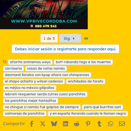
Último
1 de 5
Sig.
Debes iniciar sesión o registrarte para responder aquí.
E
ahorita animemos weys
bstt robando tags a los muertos
t
carnisería
cosas de vatos nomás
i
desmond lloraba con kpop ahora con chimpances
q
el chapo ochaíta y wilson cadenas
enchiladas de forofo
u
es méjico no méxico gilipollas
e
t
lebrom resquemor serdo cutres cuasi panchitos
a
los panchitos mejor tostaditos
s
no chingue si nomás fué golpisa de siempre
pero qué burritos son!
salmorejo de panchitos
y en españa llorando cuando le llaman negro
Facebook
X
Bluesky
LinkedIn
Reddit
Pinterest
Tumblr
WhatsA
Em
Compartir: