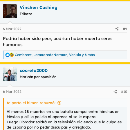
a
Vinchen Cushing
c
c
Frikazo
i
o
n
6 Mar 2022
#9
e
s
Podría haber sido peor, podrían haber muerto seres
:
humanos.
Cembrent
,
LamadredeNorman
,
Venisio
y 6 más
R
e
a
cocreta2000
c
c
Maricón por oposición
i
o
n
6 Mar 2022
#10
e
s
te parto el himen rebuznó:
:
Al menos 18 muertos en una batalla campal entre hinchas en
México y allí la policía ni aparece ni se le espera.
Luego Obrador saldrá en la televisión diciendo que la culpa es
de España por no pedir disculpas y arreglado.