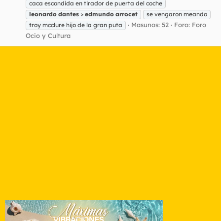
caca escondida en tirador de puerta del coche
leonardo
dantes
>
edmundo
arrocet
se vengaron meando
Masunos: 52
Foro:
Foro
troy mcclure hijo de la gran puta
Ocio y Cultura