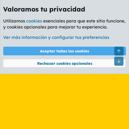
Valoramos tu privacidad
Utilizamos
cookies
esenciales para que este sitio funcione,
y cookies opcionales para mejorar tu experiencia.
Etiquetas
Ver más información y configurar tus preferencias
Cookies
PL OLDSTYLE AMARILLO
Cambiar fuente
Español (ES)
Arri
Aceptar todas las cookies
Contáctanos
Términos y reglas
Política de privacidad
Ayuda
R
Pie
S
Rechazar cookies opcionales
S
®
Community platform by XenForo
© 2010-2026 XenForo Ltd.