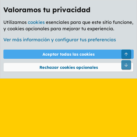
Valoramos tu privacidad
Utilizamos
cookies
esenciales para que este sitio funcione,
y cookies opcionales para mejorar tu experiencia.
Etiquetas
Ver más información y configurar tus preferencias
Cookies
PL OLDSTYLE AMARILLO
Cambiar fuente
Español (ES)
Arri
Aceptar todas las cookies
Contáctanos
Términos y reglas
Política de privacidad
Ayuda
R
Pie
S
Rechazar cookies opcionales
S
®
Community platform by XenForo
© 2010-2026 XenForo Ltd.