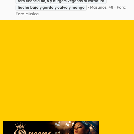
foro financia
bajo
y
burgers veganas al caradura
Masunos: 48
Foro:
liachu
bajo
y
gordo
y
calvo
y
mongo
Foro Música