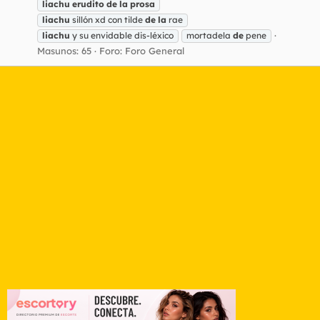
liachu
erudito
de
la
prosa
liachu
sillón xd con tilde
de
la
rae
liachu
y su envidable dis-léxico
mortadela
de
pene
Masunos: 65
Foro:
Foro General