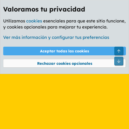
Valoramos tu privacidad
Utilizamos
cookies
esenciales para que este sitio funcione,
y cookies opcionales para mejorar tu experiencia.
Etiquetas
Ver más información y configurar tus preferencias
Cookies
PL OLDSTYLE AMARILLO
Cambiar fuente
Español (ES)
Arri
Aceptar todas las cookies
Contáctanos
Términos y reglas
Política de privacidad
Ayuda
R
Pie
S
Rechazar cookies opcionales
S
®
Community platform by XenForo
© 2010-2026 XenForo Ltd.