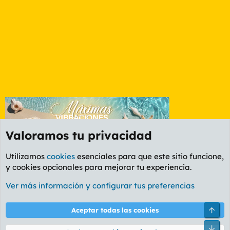
Valoramos tu privacidad
Utilizamos
cookies
esenciales para que este sitio funcione,
y cookies opcionales para mejorar tu experiencia.
Etiquetas
Ver más información y configurar tus preferencias
Cookies
PL OLDSTYLE AMARILLO
Cambiar fuente
Español (ES)
Arri
Aceptar todas las cookies
Contáctanos
Términos y reglas
Política de privacidad
Ayuda
R
Pie
S