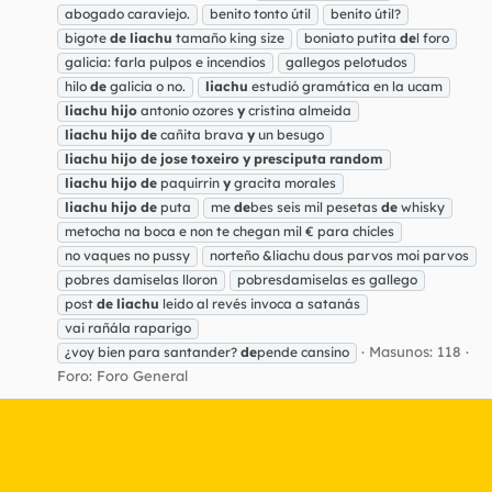
abogado caraviejo.
benito tonto útil
benito útil?
bigote
de
liachu
tamaño king size
boniato putita
de
l foro
galicia: farla pulpos e incendios
gallegos pelotudos
hilo
de
galicia o no.
liachu
estudió gramática en la ucam
liachu
hijo
antonio ozores
y
cristina almeida
liachu
hijo
de
cañita brava
y
un besugo
liachu
hijo
de
jose
toxeiro
y
presciputa
random
liachu
hijo
de
paquirrin
y
gracita morales
liachu
hijo
de
puta
me
de
bes seis mil pesetas
de
whisky
metocha na boca e non te chegan mil € para chicles
no vaques no pussy
norteño &liachu dous parvos moi parvos
pobres damiselas lloron
pobresdamiselas es gallego
post
de
liachu
leido al revés invoca a satanás
vai rañála raparigo
Masunos: 118
¿voy bien para santander?
de
pende cansino
Foro:
Foro General