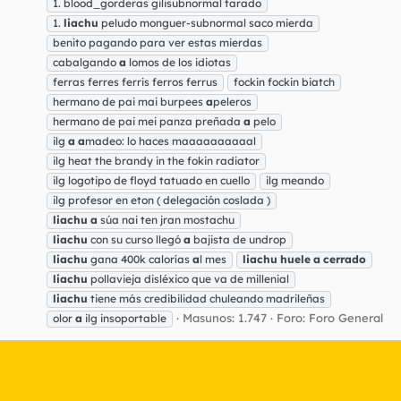
1. blood_gorderas gilisubnormal tarado
1.
liachu
peludo monguer-subnormal saco mierda
benito pagando para ver estas mierdas
cabalgando
a
lomos de los idiotas
ferras ferres ferris ferros ferrus
fockin fockin biatch
hermano de pai mai burpees
a
peleros
hermano de pai mei panza preñada
a
pelo
ilg
a
a
madeo: lo haces maaaaaaaaaal
ilg heat the brandy in the fokin radiator
ilg logotipo de floyd tatuado en cuello
ilg meando
ilg profesor en eton ( delegación coslada )
liachu
a
súa nai ten jran mostachu
liachu
con su curso llegó
a
bajista de undrop
liachu
gana 400k calorías
a
l mes
liachu
huele
a
cerrado
liachu
pollavieja disléxico que va de millenial
liachu
tiene más credibilidad chuleando madrileñas
Masunos: 1.747
Foro:
Foro General
olor
a
ilg insoportable