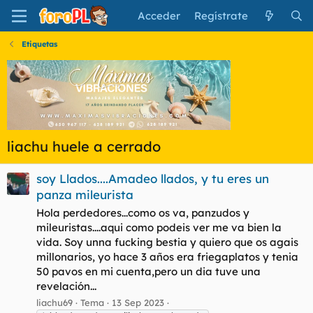
Acceder
Regístrate
Etiquetas
liachu huele a cerrado
soy Llados....Amadeo llados, y tu eres un
panza mileurista
Hola perdedores...como os va, panzudos y
mileuristas....aqui como podeis ver me va bien la
vida. Soy unna fucking bestia y quiero que os agais
millonarios, yo hace 3 años era friegaplatos y tenia
50 pavos en mi cuenta,pero un dia tuve una
revelación...
liachu69
Tema
13 Sep 2023