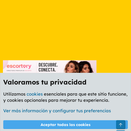
Valoramos tu privacidad
Utilizamos
cookies
esenciales para que este sitio funcione,
y cookies opcionales para mejorar tu experiencia.
Etiquetas
Ver más información y configurar tus preferencias
Cookies
PL OLDSTYLE AMARILLO
Cambiar fuente
Español (ES)
Arri
Aceptar todas las cookies
Contáctanos
Términos y reglas
Política de privacidad
Ayuda