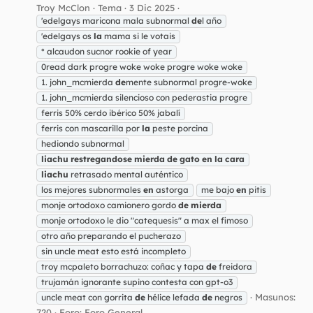
Troy McClon
Tema
3 Dic 2025
'edelgays maricona mala subnormal
de
l año
'edelgays os
la
mama si le votais
* alcaudon sucnor rookie of year
0read dark progre woke woke progre woke woke
1. john_mcmierda
de
mente subnormal progre-woke
1. john_mcmierda silencioso con pederastia progre
ferris 50% cerdo ibérico 50% jabalí
ferris con mascarilla por
la
peste porcina
hediondo subnormal
liachu
restregandose
mierda
de
gato
en
la
cara
liachu
retrasado mental auténtico
los mejores subnormales
en
astorga
me bajo
en
pitis
monje ortodoxo camionero gordo
de
mierda
monje ortodoxo le dio "catequesis" a max el fimoso
otro año preparando el pucherazo
sin uncle meat esto está incompleto
troy mcpaleto borrachuzo: coñac y tapa
de
freidora
trujamán ignorante supino contesta con gpt-o3
Masunos:
uncle meat con gorrita
de
hélice lefada
de
negros
720
Foro:
Foro General