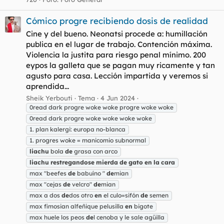
Cómico progre recibiendo dosis de realidad
Cine y del bueno. Neonatsi procede a: humillación
publica en el lugar de trabajo. Contención máxima.
Violencia la justita para riesgo penal mínimo. 200
eypos la galleta que se pagan muy ricamente y tan
agusto para casa. Lección impartida y veremos si
aprendida...
Sheik Yerbouti
Tema
4 Jun 2024
0read dark progre woke woke progre woke woke
0read dark progre woke woke woke woke
1. plan kalergi: europa no-blanca
1. progres woke = manicomio subnormal
liachu
bola
de
grasa con arco
liachu
restregandose
mierda
de
gato
en
la
cara
max "beefes
de
babuíno "
de
mian
max "cejas
de
velcro"
de
mian
max a dos
de
dos otro
en
el culo=sifón
de
semen
max fimosian alfeñique pelusilla
en
bigote
max huele los peos
de
l cenoba y le sale agüilla