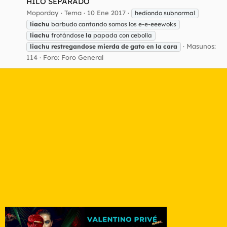
HILO SEPARADO
Moporday
Tema
10 Ene 2017
hediondo subnormal
liachu
barbudo cantando somos los e-e-eeewoks
liachu
frotándose
la
papada con cebolla
Masunos:
liachu
restregandose
mierda
de
gato
en
la
cara
114
Foro:
Foro General