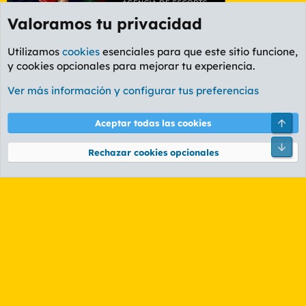
Valoramos tu privacidad
Utilizamos
cookies
esenciales para que este sitio funcione,
y cookies opcionales para mejorar tu experiencia.
Etiquetas
Ver más información y configurar tus preferencias
Cookies
PL OLDSTYLE AMARILLO
Cambiar fuente
Español (ES)
Arri
Aceptar todas las cookies
Contáctanos
Términos y reglas
Política de privacidad
Ayuda
R
Pie
S
Rechazar cookies opcionales
S
®
Community platform by XenForo
© 2010-2026 XenForo Ltd.