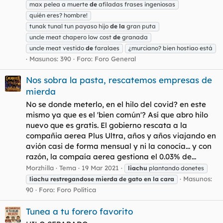
max pelea a muerte
de
afiladas frases ingeniosas
quién eres? hombre!
tunak tunal tun payaso hijo
de
la
gran puta
uncle meat chapero low cost
de
granada
uncle meat vestido
de
faralaes
¿murciano? bien hostiao está
Masunos: 390
Foro:
Foro General
Nos sobra la pasta, rescatemos empresas de
mierda
No se donde meterlo, en el hilo del covid? en este
mismo ya que es el 'bien común'? Así que abro hilo
nuevo que es gratis. El gobierno rescata a la
compañia aerea Plus Ultra, años y años viajando en
avión casi de forma mensual y ni la conocía... y con
razón, la compaía aerea gestiona el 0.03% de...
Morzhilla
Tema
19 Mar 2021
liachu
plantando donetes
Masunos:
liachu
restregandose
mierda
de
gato
en
la
cara
90
Foro:
Foro Política
Tunea a tu forero favorito