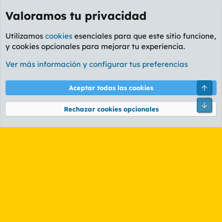
Valoramos tu privacidad
Utilizamos
cookies
esenciales para que este sitio funcione,
y cookies opcionales para mejorar tu experiencia.
Etiquetas
Ver más información y configurar tus preferencias
Cookies
PL OLDSTYLE AMARILLO
Cambiar fuente
Español (ES)
Arri
Aceptar todas las cookies
Contáctanos
Términos y reglas
Política de privacidad
Ayuda
R
Pie
S
Rechazar cookies opcionales
S
®
Community platform by XenForo
© 2010-2026 XenForo Ltd.