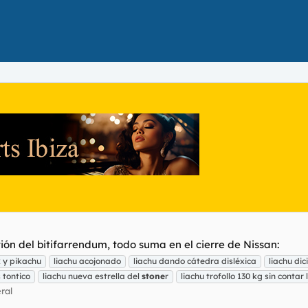
tión del bitifarrendum, todo suma en el cierre de Nissan:
 y pikachu
liachu acojonado
liachu dando cátedra disléxica
liachu dic
 tontico
liachu nueva estrella del
stone
r
liachu trofollo 130 kg sin contar
ral