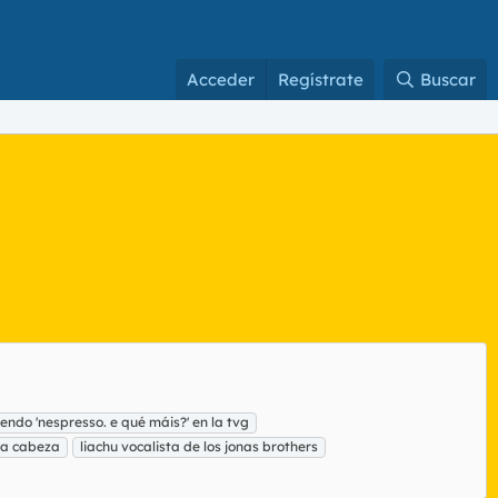
Acceder
Regístrate
Buscar
iendo 'nespresso. e qué máis?' en la tvg
 la cabeza
liachu vocalista de los jonas brothers