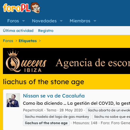
Foros
Novedades
Miembros
Última actividad
Registro
Foros
Etiquetas
liachus of the stone age
Nissan se va de Cacaluña
Como iba diciendo ... La gestión del COVID, la ges
PepetrolaX
Tema
28 May 2020
liachu aborto de un ewok
liachu modelo del logo de gas monkey
liachu no sabe que es
Masunos: 148
Foro:
Foro Gene
liachus
of
the
stone
age