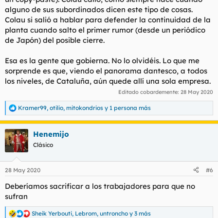
alguno de sus subordinados dicen este tipo de cosas.
Colau si salió a hablar para defender la continuidad de la
planta cuando salto el primer rumor (desde un periódico
de Japón) del posible cierre.
Esa es la gente que gobierna. No lo olvidéis. Lo que me
sorprende es que, viendo el panorama dantesco, a todos
los niveles, de Cataluña, aún quede allí una sola empresa.
Editado cobardemente:
28 May 2020
Kramer99
,
otilio
,
mitokondrios
y 1 persona más
R
e
a
Henemijo
c
c
Clásico
i
o
n
28 May 2020
#6
e
s
Deberíamos sacrificar a los trabajadores para que no
:
sufran
Sheik Yerbouti
,
Lebrom
,
untroncho
y 3 más
R