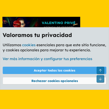
Valoramos tu privacidad
Utilizamos
cookies
esenciales para que este sitio funcione,
y cookies opcionales para mejorar tu experiencia.
Foro General
Ver más información y configurar tus preferencias
Cookies
PL OLDSTYLE AMARILLO
Cambiar fuente
Español (ES)
Arri
Aceptar todas las cookies
Contáctanos
Términos y reglas
Política de privacidad
Ayuda
R
Pie
S
Rechazar cookies opcionales
S
®
Community platform by XenForo
© 2010-2026 XenForo Ltd.