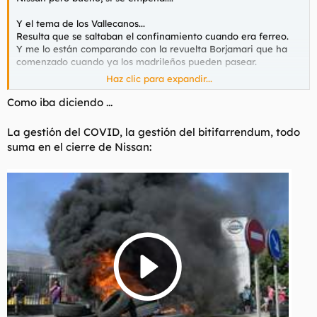
t
o
e
Y el tema de los Vallecanos...
m
Resulta que se saltaban el confinamiento cuando era ferreo.
a
Y me lo están comparando con la revuelta Borjamari que ha
comenzado cuando ya los madrileños pueden pasear.
Haz clic para expandir...
Esn Twitter tienes a los burros de Izquierda llorando por que a
los Borjamaris no se les multa. ¿Como les van a multar si se
Como iba diciendo ...
puede salir a pasear?
Lo de la distancia sexual vale, pero multarlos por estar en
La gestión del COVID, la gestión del bitifarrendum, todo
horas de paseo no que me quiere decir.
suma en el cierre de Nissan:
Y lo de la Nissan... otra gestion cojonuda de la izmierda
[AUDIO] Así pedía la número dos de Colau el cierre de plantas como Nissan
Janet Sanz, teniente de alcalde de Ecología de
Barcelona, exigía "no reactivar" las fábricas y que los
coches producidos "no volvieran al mercado"
cronicaglobal.elespanol.com