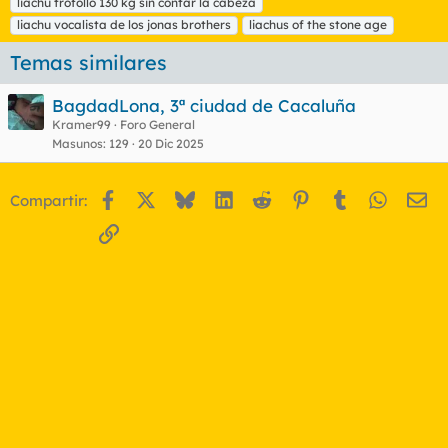
liachu trofollo 130 kg sin contar la cabeza
a
liachu vocalista de los jonas brothers
liachus of the stone age
s
Temas similares
BagdadLona, 3ª ciudad de Cacaluña
Kramer99
Foro General
Masunos
129
20 Dic 2025
Facebook
X
Bluesky
LinkedIn
Reddit
Pinterest
Tumblr
WhatsA
Em
Compartir:
Enlace