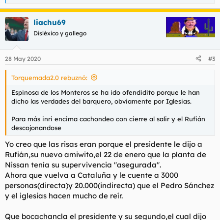
e
a
liachu69
c
c
Disléxico y gallego
i
o
n
28 May 2020
#3
e
s
Torquemada2.0 rebuznó:
:
Espinosa de los Monteros se ha ido ofendidito porque le han
dicho las verdades del barquero, obviamente por Iglesias.
Para más inri encima cachondeo con cierre al salir y el Rufián
descojonandose
Yo creo que las risas eran porque el presidente le dijo a
Rufián,su nuevo amiwito,el 22 de enero que la planta de
Nissan tenía su supervivencia "asegurada".
Ahora que vuelva a Cataluña y le cuente a 3000
personas(directa)y 20.000(indirecta) que el Pedro Sánchez
y el iglesias hacen mucho de reír.
Que bocachancla el presidente y su segundo,el cual dijo