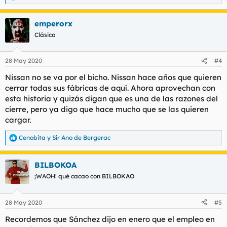
e
a
emperorx
c
c
Clásico
i
o
n
28 May 2020
#4
e
s
Nissan no se va por el bicho. Nissan hace años que quieren
:
cerrar todas sus fábricas de aquí. Ahora aprovechan con
esta historia y quizás digan que es una de las razones del
cierre, pero ya digo que hace mucho que se las quieren
cargar.
Cenobita
y
Sir Ano de Bergerac
R
e
a
BILBOKOA
c
c
¡WAOH! qué cacao con BILBOKAO
i
o
n
28 May 2020
#5
e
s
Recordemos que Sánchez dijo en enero que el empleo en
: