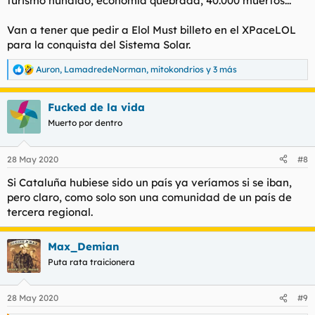
turismo hundido, economía quebrada, 40.000 muertos...
Van a tener que pedir a Elol Must billeto en el XPaceLOL
para la conquista del Sistema Solar.
Auron
,
LamadredeNorman
,
mitokondrios
y 3 más
R
e
a
Fucked de la vida
c
c
Muerto por dentro
i
o
n
28 May 2020
#8
e
s
Si Cataluña hubiese sido un país ya veríamos si se iban,
:
pero claro, como solo son una comunidad de un país de
tercera regional.
Max_Demian
Puta rata traicionera
28 May 2020
#9