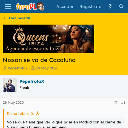
Acceder
Regístrate
Foro General
Nissan se va de Cacaluña
I
F
PepetrolaX
28 May 2020
n
e
i
c
PepetrolaX
c
h
Freak
i
a
a
d
d
e
28 May 2020
#1
o
i
r
n
Tocha rebuznó:
d
i
e
c
No se que tiene que ver lo que pase en Madrid con el cierre de
l
i
Nissan pero bueno, si se empeña....