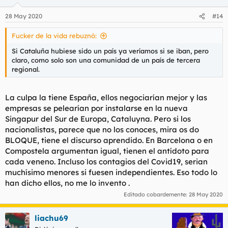
o
n
28 May 2020
#14
e
s
Fucker de la vida rebuznó:
:
Si Cataluña hubiese sido un país ya veríamos si se iban, pero
claro, como solo son una comunidad de un país de tercera
regional.
La culpa la tiene España, ellos negociarían mejor y las
empresas se pelearían por instalarse en la nueva
Singapur del Sur de Europa, Cataluyna. Pero si los
nacionalistas, parece que no los conoces, mira os do
BLOQUE, tiene el discurso aprendido. En Barcelona o en
Compostela argumentan igual, tienen el antídoto para
cada veneno. Incluso los contagios del Covid19, serian
muchísimo menores si fuesen independientes. Eso todo lo
han dicho ellos, no me lo invento .
Editado cobardemente:
28 May 2020
liachu69