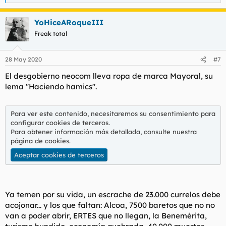
e
a
YoHiceARoqueIII
c
c
Freak total
i
o
n
28 May 2020
#7
e
s
El desgobierno neocom lleva ropa de marca Mayoral, su
:
lema "Haciendo hamics".
Para ver este contenido, necesitaremos su consentimiento para
configurar cookies de terceros.
Para obtener información más detallada, consulte nuestra
página de cookies
.
Aceptar cookies de terceros
Ya temen por su vida, un escrache de 23.000 currelos debe
acojonar... y los que faltan: Alcoa, 7500 baretos que no no
van a poder abrir, ERTES que no llegan, la Benemérita,