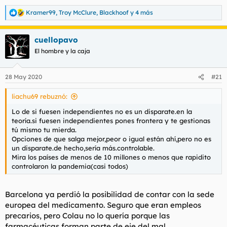
Kramer99
,
Troy McClure
,
Blackhoof
y 4 más
R
e
a
cuellopavo
c
c
El hombre y la caja
i
o
n
28 May 2020
#21
e
s
liachu69 rebuznó:
:
Lo de si fuesen independientes no es un disparate.en la
teoría.si fuesen independientes pones frontera y te gestionas
tú mismo tu mierda.
Opciones de que salga mejor,peor o igual están ahí,pero no es
un disparate.de hecho,sería más.controlable.
Mira los países de menos de 10 millones o menos que rapidito
controlaron la pandemia(casi todos)
Barcelona ya perdió la posibilidad de contar con la sede
europea del medicamento. Seguro que eran empleos
precarios, pero Colau no lo quería porque las
farmacéuticas forman parte de eje del mal.