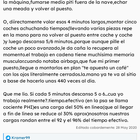
la máquina,fumarse medio piti fuera de la nave,echar
una meada y volver al puesto.
O, diirectamente volar esos 4 minutos largos,montar cinco
coches achuchando tiempos(llevando varias piezas repe
en la mano para no volver al puesto entre coche y coche
)y luego descansa 5/6 minutos..porque aunque pille el
coche un poco avanzado,le da caña lo recupera al
momento.el trabajo en cadena tiene muchísima memoria
muscular.cuando notaba airbags,que fue mi primer
puesto,llegue a montarlos en plan "te apuesto un café"
con los ojos literalmente cerrados.la.mano ya te va al sitio
a base de hacerlo unas 440 veces al día.
Que me lío. Si cada 5 minutos descanso 5 o 6...cua yo
trabajo realmente?.tiempo.efectivo (en la psa se llama
cociente PHI)es una carga del 50% en línea(que al llegar
a fin de línea se reduce al 30% aprox)nosotros nuestras
cargas rondan entre el 92 y el 96% del tiempo efectivo.
Editado cobardemente:
28 May 2020
Kramer99
R