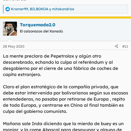
Kramer99
,
BILBOKOA
y
mitokondrios
R
e
a
Torquemada2.0
c
c
El calzonazos del Xanadú
i
o
n
28 May 2020
#11
e
s
La mente preclara de Pepetrolax y algún otro
:
descerebrado, echando la culpa al referéndum y al
desgobierno por el cierre de una fábrica de coches de
capita extranjero.
Claro el plan estratégico de la compañía privada, que
debe estar intervenida por bolivarianos según sus escasas
entendederas, no pasaba por retirarse de Europa , repito
de toda Europa, y centrarse en China al final también es
culpa del gobierno comunista.
Mañana sale Inda diciendo que la mierda de buey es un
manjar, y la come Abascal para desayunar y alguno de