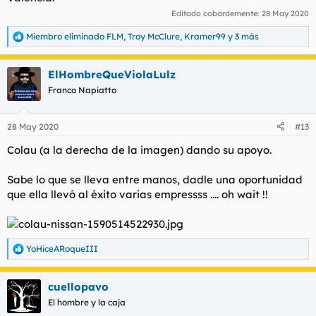
Editado cobardemente:
28 May 2020
Miembro eliminado FLM
,
Troy McClure
,
Kramer99
y 3 más
R
e
a
ElHombreQueViolaLulz
c
c
Franco Napiatto
i
o
n
28 May 2020
#13
e
s
Colau (a la derecha de la imagen) dando su apoyo.
:
Sabe lo que se lleva entre manos, dadle una oportunidad
que ella llevó al éxito varias empressss .... oh wait !!
YoHiceARoqueIII
R
e
a
cuellopavo
c
c
El hombre y la caja
i