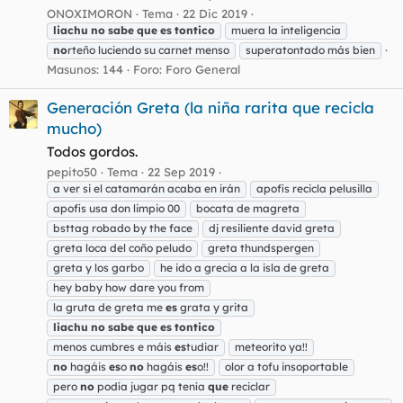
ONOXIMORON
Tema
22 Dic 2019
liachu
no
sabe
que
es
tontico
muera la inteligencia
no
rteño luciendo su carnet menso
superatontado más bien
Masunos: 144
Foro:
Foro General
Generación Greta (la niña rarita que recicla
mucho)
Todos gordos.
pepito50
Tema
22 Sep 2019
a ver si el catamarán acaba en irán
apofis recicla pelusilla
apofis usa don limpio 00
bocata de magreta
bsttag robado by the face
dj resiliente david greta
greta loca del coño peludo
greta thundspergen
greta y los garbo
he ido a grecia a la isla de greta
hey baby how dare you from
la gruta de greta me
es
grata y grita
liachu
no
sabe
que
es
tontico
menos cumbres e máis
es
tudiar
meteorito ya!!
no
hagáis
es
o
no
hagáis
es
o!!
olor a tofu insoportable
pero
no
podía jugar pq tenía
que
reciclar