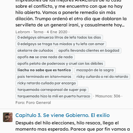
sobre el conflicto, y me encuentro con que no hay
hilo abierto. Vamos a ponerle remedio sin más
dilación. Trumpo ordenó el otro día que doblaran la
servilleta de un general iraní, y casualmente hoy...
Lebrom
Tema
4 Ene 2020
0 edelgays almuerza litros de lefa todos los dias
0 edelgays se traga tus miados y tu lefa con amor
akelarre de cuñados
apofis llevando clientes en bagdad
apofis
no
se cree nada de nada
apofis pelota de poderosos y cruel con los débiles
liachu
no
sabe
que
es
tontico
mazapán de la sagra
pais terminado en istan=moros
ricky cuñardo o rei do retardo
ricky retardo cuñado por encargo
torquemada corresponsal de super pop
Masunos: 306
torquemada hizo la mili en puerto hurraco
Foro:
Foro General
Capitulo 3. Se viene Gobierno. El exilio
Después del hilo elecciones, hilo resaca, llega el
momento mas esperado. Parece que por fin vamos a