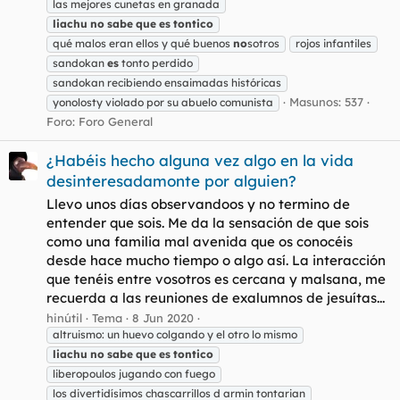
las mejores cunetas en granada
liachu
no
sabe
que
es
tontico
qué malos eran ellos y qué buenos
no
sotros
rojos infantiles
sandokan
es
tonto perdido
sandokan recibiendo ensaimadas históricas
Masunos: 537
yonolosty violado por su abuelo comunista
Foro:
Foro General
¿Habéis hecho alguna vez algo en la vida
desinteresadamonte por alguien?
Llevo unos días observandoos y no termino de
entender que sois. Me da la sensación de que sois
como una familia mal avenida que os conocéis
desde hace mucho tiempo o algo así. La interacción
que tenéis entre vosotros es cercana y malsana, me
recuerda a las reuniones de exalumnos de jesuítas...
hinútil
Tema
8 Jun 2020
altruismo: un huevo colgando y el otro lo mismo
liachu
no
sabe
que
es
tontico
liberopoulos jugando con fuego
los divertidísimos chascarrillos d armin tontarian