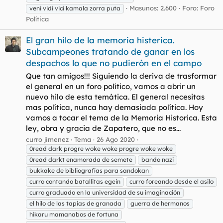
Masunos: 2.600
Foro:
Foro
veni vidi vici kamala zorra puta
Política
El gran hilo de la memoria histerica.
Subcampeones tratando de ganar en los
despachos lo que no pudierón en el campo
Que tan amigos!!! Siguiendo la deriva de trasformar
el general en un foro político, vamos a abrir un
nuevo hilo de esta temática. El general necesitas
mas política, nunca hay demasiada política. Hoy
vamos a tocar el tema de la Memoria Historica. Esta
ley, obra y gracia de Zapatero, que no es...
curro jimenez
Tema
26 Ago 2020
0read dark progre woke woke progre woke woke
0read darkt enamorada de semete
bando nazi
bukkake de bibliografías para sandokan
curro contando batallitas egein
curro foreando desde el asilo
curro graduado en la universidad de su imaginación
el hilo de las tapias de granada
guerra de hermanos
hikaru mamanabos de fortuna