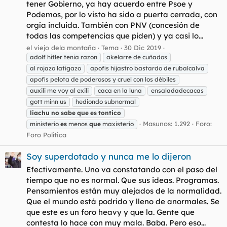
tener Gobierno, ya hay acuerdo entre Psoe y
Podemos, por lo visto ha sido a puerta cerrada, con
orgía incluida. También con PNV (concesión de
todas las competencias que piden) y ya casi lo...
el viejo dela montaña
Tema
30 Dic 2019
adolf hitler tenia razon
akelarre de cuñados
al rojazo latigazo
apofis hijastro bastardo de rubalcalva
apofis pelota de poderosos y cruel con los débiles
auxili me voy al exili
caca en la luna
ensaladadecacas
gott minn us
hediondo subnormal
liachu
no
sabe
que
es
tontico
Masunos: 1.292
Foro:
ministerio
es
menos
que
maxisterio
Foro Política
Soy superdotado y nunca me lo dijeron
Efectivamente. Uno va constatando con el paso del
tiempo que no es normal. Que sus ideas. Programas.
Pensamientos están muy alejados de la normalidad.
Que el mundo está podrido y lleno de anormales. Se
que este es un foro heavy y que la. Gente que
contesta lo hace con muy mala. Baba. Pero eso...