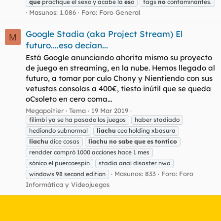
que
practique el sexo y acabe la
es
o
tags
no
contaminantes.
Masunos: 1.086
Foro:
Foro General
Google Stadia (aka Project Stream) El
M
futuro....eso decían...
Está Google anunciando ahorita mismo su proyecto
de juego en streaming, en la nube. Hemos llegado al
futuro, a tomar por culo Chony y Nientiendo con sus
vetustas consolas a 400€, tiesto inútil que se queda
oCsoleto en cero coma...
Megapoitier
Tema
19 Mar 2019
filimbi ya se ha pasado los juegos
haber stadiado
hediondo subnormal
liachu
ceo holding xbasura
liachu
dice cosas
liachu
no
sabe
que
es
tontico
rendder compró 1000 acciones hace 1 mes
sónico el puercoespin
stadia anal disaster nwo
Masunos: 833
Foro:
Foro
windows 98 second edition
Informática y Videojuegos