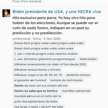
Foro:
Foro General
Biden presidente de USA, y una NICRA vice
Hilo exclusivo para porra. Ya hay otro hilo para
hablar de las elecciones. Aunque se puede ver el
voto de cada forero, indiquen en un post su
predicción y no predilección.
urtikarianal
Tema
3 Nov 2020
0read dark progre woke woke progre woke woke
0read dark progre woke woke woke woke
1. usa = mierda progre-woke mestiza-mulata
1. usa: dictadura globalista progremonguer
bidet>biden
bilbokoa amenazando con dejar el foro desde 2010
bilbokoa nenaza llorica y chivata
bilbokoa virgen a los 40..50..60..70
ebidente retraso
el ganador
es
trumbull
kamala de matrimonio
liachu
de cena con sus compis del zoo
liachu
no
sabe
que
es
tontico
morcillas subnormal
mundele
es
tuvo en el motin del te
putin descojonándose de todos
tag largo y tonto = de bstt
no
falla