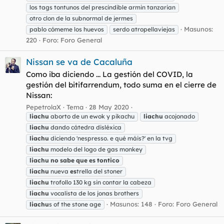
los tags tontunos del prescindible armin tanzarian
otro clon de la subnormal de jermes
Masunos:
pablo cómeme los huevos
serdo atropellaviejas
220
Foro:
Foro General
Nissan se va de Cacaluña
Como iba diciendo ... La gestión del COVID, la
gestión del bitifarrendum, todo suma en el cierre de
Nissan:
PepetrolaX
Tema
28 May 2020
liachu
aborto de un ewok y pikachu
liachu
acojonado
liachu
dando cátedra disléxica
liachu
diciendo 'nespresso. e qué máis?' en la tvg
liachu
modelo del logo de gas monkey
liachu
no
sabe
que
es
tontico
liachu
nueva
es
trella del stoner
liachu
trofollo 130 kg sin contar la cabeza
liachu
vocalista de los jonas brothers
Masunos: 148
Foro:
Foro General
liachu
s of the stone age