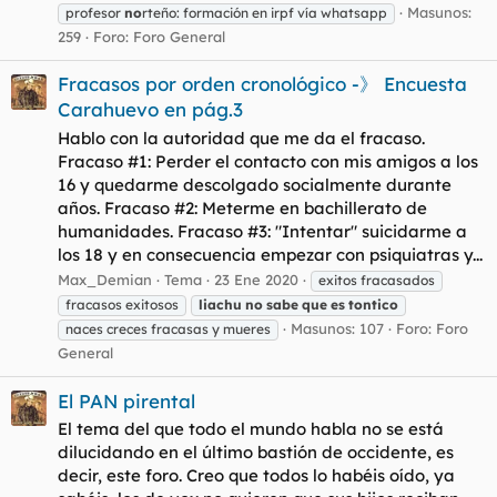
Masunos:
profesor
no
rteño: formación en irpf vía whatsapp
259
Foro:
Foro General
Fracasos por orden cronológico -》 Encuesta
Carahuevo en pág.3
Hablo con la autoridad que me da el fracaso.
Fracaso #1: Perder el contacto con mis amigos a los
16 y quedarme descolgado socialmente durante
años. Fracaso #2: Meterme en bachillerato de
humanidades. Fracaso #3: "Intentar" suicidarme a
los 18 y en consecuencia empezar con psiquiatras y...
Max_Demian
Tema
23 Ene 2020
exitos fracasados
fracasos exitosos
liachu
no
sabe
que
es
tontico
Masunos: 107
Foro:
Foro
naces creces fracasas y mueres
General
El PAN pirental
El tema del que todo el mundo habla no se está
dilucidando en el último bastión de occidente, es
decir, este foro. Creo que todos lo habéis oído, ya