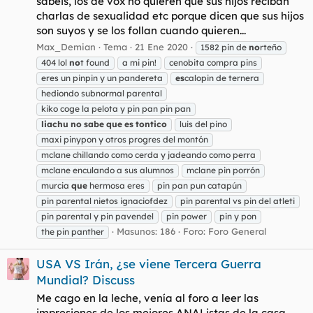
sabéis, los de vox no quieren que sus hijos reciban
charlas de sexualidad etc porque dicen que sus hijos
son suyos y se los follan cuando quieren...
Max_Demian
Tema
21 Ene 2020
1582 pin de
no
rteño
404 lol
no
t found
a mi pin!
cenobita compra pins
eres un pinpin y un pandereta
es
calopin de ternera
hediondo subnormal parental
kiko coge la pelota y pin pan pin pan
liachu
no
sabe
que
es
tontico
luis del pino
maxi pinypon y otros progres del montón
mclane chillando como cerda y jadeando como perra
mclane enculando a sus alumnos
mclane pin porrón
murcia
que
hermosa eres
pin pan pun catapún
pin parental nietos ignaciofdez
pin parental vs pin del atleti
pin parental y pin pavendel
pin power
pin y pon
Masunos: 186
Foro:
Foro General
the pin panther
USA VS Irán, ¿se viene Tercera Guerra
Mundial? Discuss
Me cago en la leche, venía al foro a leer las
impresiones de los mejores ANAListas de la casa