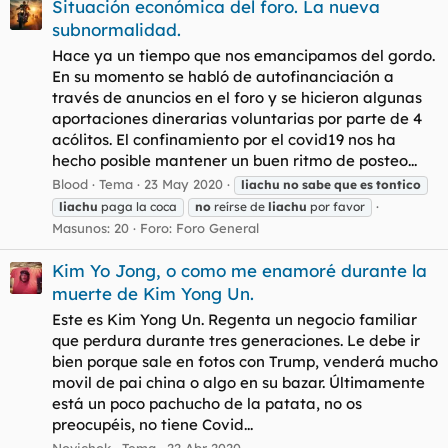
Situación económica del foro. La nueva
subnormalidad.
Hace ya un tiempo que nos emancipamos del gordo.
En su momento se habló de autofinanciación a
través de anuncios en el foro y se hicieron algunas
aportaciones dinerarias voluntarias por parte de 4
acólitos. El confinamiento por el covid19 nos ha
hecho posible mantener un buen ritmo de posteo...
Blood
Tema
23 May 2020
liachu
no
sabe
que
es
tontico
liachu
paga la coca
no
reírse de
liachu
por favor
Masunos: 20
Foro:
Foro General
Kim Yo Jong, o como me enamoré durante la
muerte de Kim Yong Un.
Este es Kim Yong Un. Regenta un negocio familiar
que perdura durante tres generaciones. Le debe ir
bien porque sale en fotos con Trump, venderá mucho
movil de pai china o algo en su bazar. Últimamente
está un poco pachucho de la patata, no os
preocupéis, no tiene Covid...
Novichok
Tema
22 Abr 2020