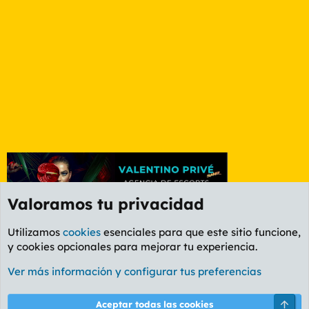
Valoramos tu privacidad
Utilizamos
cookies
esenciales para que este sitio funcione,
y cookies opcionales para mejorar tu experiencia.
Etiquetas
Ver más información y configurar tus preferencias
Cookies
PL OLDSTYLE AMARILLO
Cambiar fuente
Español (ES)
Arri
Aceptar todas las cookies