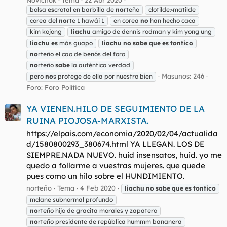
bolsa
es
crotal en barbilla de
no
rteño
clotilde>matilde
corea del
no
rte 1 hawái 1
en corea
no
han hecho caca
kim kojong
liachu
amigo de dennis rodman y kim yong ung
liachu
es
más guapo
liachu
no
sabe
que
es
tontico
no
rteño el cao de benós del foro
no
rteño
sabe
la auténtica verdad
Masunos: 246
pero
no
s protege de ella por nuestro bien
Foro:
Foro Política
YA VIENEN.HILO DE SEGUIMIENTO DE LA
RUINA PIOJOSA-MARXISTA.
https://elpais.com/economia/2020/02/04/actualida
d/1580800293_380674.html YA LLEGAN. LOS DE
SIEMPRE.NADA NUEVO. huid insensatos, huid. yo me
quedo a follarme a vuestras mujeres. que quede
pues como un hilo sobre el HUNDIMIENTO.
norteño
Tema
4 Feb 2020
liachu
no
sabe
que
es
tontico
mclane subnormal profundo
no
rteño hijo de gracita morales y zapatero
no
rteño presidente de república hummm bananera