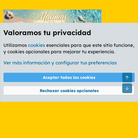
Valoramos tu privacidad
Utilizamos
cookies
esenciales para que este sitio funcione,
y cookies opcionales para mejorar tu experiencia.
Etiquetas
Ver más información y configurar tus preferencias
Cookies
PL OLDSTYLE AMARILLO
Cambiar fuente
Español (ES)
Arri
Aceptar todas las cookies
Contáctanos
Términos y reglas
Política de privacidad
Ayuda
R
Pie
S
Rechazar cookies opcionales
S
®
Community platform by XenForo
© 2010-2026 XenForo Ltd.