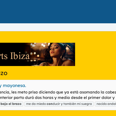
azo
 y mayonesa.
cia, les meto prisa diciendo que ya está asomando la cabeza 
nterior parto duró dos horas y media desde el primer dolor y 
bajo
el
brazo
me da miedo
con
ducir y también mi suegra
nacido andal