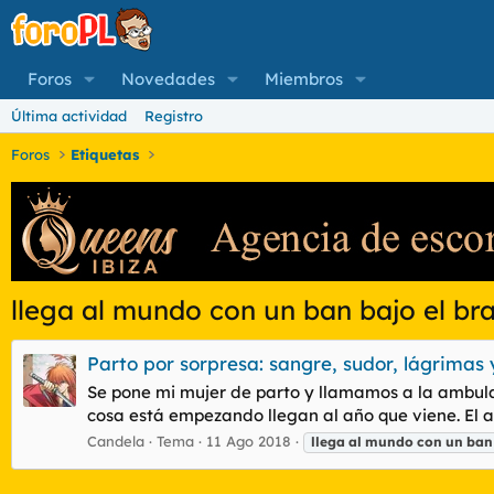
Foros
Novedades
Miembros
Última actividad
Registro
Foros
Etiquetas
llega al mundo con un ban bajo el br
Parto por sorpresa: sangre, sudor, lágrimas
Se pone mi mujer de parto y llamamos a la ambulan
cosa está empezando llegan al año que viene. El a
Candela
Tema
11 Ago 2018
llega
al
mundo
con
un
ban