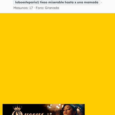
loboestepario1
tieso
miserable
hasta
x
una
mamada
Masunos: 17
Foro:
Granada