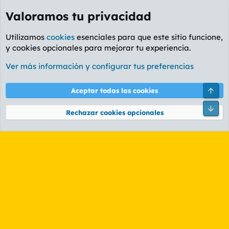
Valoramos tu privacidad
Utilizamos
cookies
esenciales para que este sitio funcione,
y cookies opcionales para mejorar tu experiencia.
Etiquetas
Ver más información y configurar tus preferencias
Cookies
PL OLDSTYLE AMARILLO
Cambiar fuente
Español (ES)
Arri
Aceptar todas las cookies
Contáctanos
Términos y reglas
Política de privacidad
Ayuda
R
Pie
S
Rechazar cookies opcionales
S
®
Community platform by XenForo
© 2010-2026 XenForo Ltd.