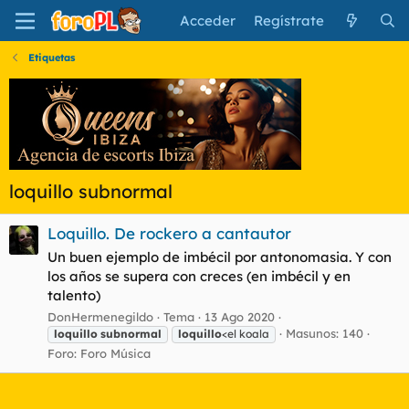
Acceder
Regístrate
Etiquetas
loquillo subnormal
Loquillo. De rockero a cantautor
Un buen ejemplo de imbécil por antonomasia. Y con
los años se supera con creces (en imbécil y en
talento)
DonHermenegildo
Tema
13 Ago 2020
Masunos: 140
loquillo
subnormal
loquillo
<el koala
Foro:
Foro Música