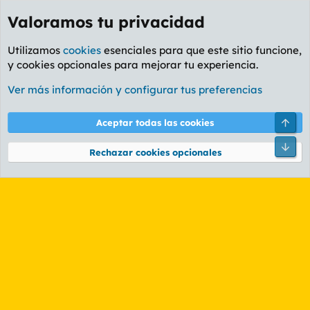
Valoramos tu privacidad
Utilizamos
cookies
esenciales para que este sitio funcione,
y cookies opcionales para mejorar tu experiencia.
Etiquetas
Ver más información y configurar tus preferencias
Cookies
PL OLDSTYLE AMARILLO
Cambiar fuente
Español (ES)
Arri
Aceptar todas las cookies
Contáctanos
Términos y reglas
Política de privacidad
Ayuda
R
Pie
S
Rechazar cookies opcionales
S
®
Community platform by XenForo
© 2010-2026 XenForo Ltd.