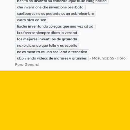
benito no
invent
a su cabezabuque bulle imaginación
che invenzione che invenzione prelibata
cuellopavo no es pedante es un pobrehombre
curro alva edison
liachu
invent
ando colegas que una vez xd xd
los
foreros siempre dicen la verdad
los
mejores
invent
los
de
granada
naxo diciendo que folla y es esbelto
no es mentira es una realidad alternativa
Masunos: 55
Foro:
ubp viendo videos
de
matures y grannies
Foro General