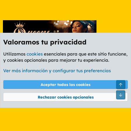
Valoramos tu privacidad
Utilizamos
cookies
esenciales para que este sitio funcione,
y cookies opcionales para mejorar tu experiencia.
Etiquetas
Ver más información y configurar tus preferencias
Cookies
PL OLDSTYLE AMARILLO
Cambiar fuente
Español (ES)
Arri
Aceptar todas las cookies
Contáctanos
Términos y reglas
Política de privacidad
Ayuda
R
Pie
S
Rechazar cookies opcionales
S
®
Community platform by XenForo
© 2010-2026 XenForo Ltd.