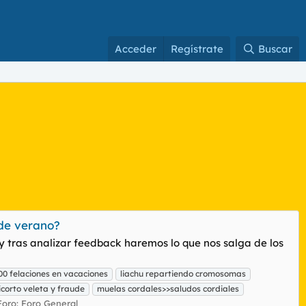
Acceder
Regístrate
Buscar
 de verano?
 y tras analizar feedback haremos lo que nos salga de los
0 felaciones en vacaciones
liachu repartiendo cromosomas
corto veleta y fraude
muelas cordales>>saludos cordiales
Foro:
Foro General