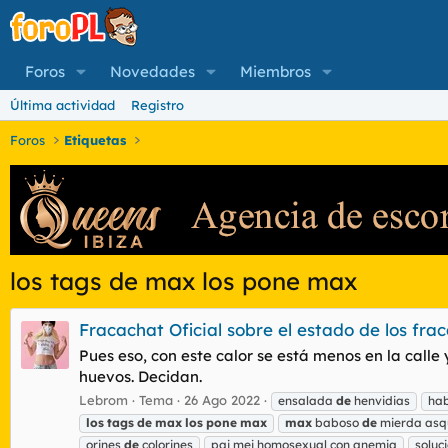
Foros
Novedades
Miembros
Última actividad
Registro
Foros
Etiquetas
los tags de max los pone max
Fracachat Oficial sobre el estado de los fr
Pues eso, con este calor se está menos en la calle
huevos. Decidan.
Lebrom
Tema
26 Ago 2022
ensalada
de
henvidias
hab
los
tags
de
max
los
pone
max
max
baboso
de
mierda asq
orines
de
colorines
pai mei homosexual con anemia
soluci