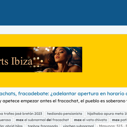
acachats, fracadebate: ¿adelantar apertura en horario
 y apetece empezar antes el fracachat, el pueblo es soberano
a trofeo josé bretón 2023
hediondo pensionista
hijalhaba apura meta 10
ueroso
max
el subnormal
de
l fracachat
max
el vato chivato
max
pati
Masunos: 515
ón: abrid hilos
topbox fracasado
vinchen subnormal