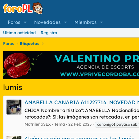
Foros
Novedades
Miembros
Última actividad
Registro
Foros
Etiquetas
lumis
ANABELLA CANARIA 611227716, NOVEDAD 
CHICA Nombre "artístico": ANABELLA Nacionalidad
retocadas?: Sí; las imágenes son retocadas, en pe
MotrileñoSEX
Tema
22 Feb 2025
canonigo1 payaso sub
Algún consejo para empezar con las Lumis