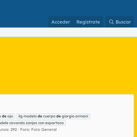
Acceder
Regístrate
Buscar
pa
de
ajo
ilg modelo
de
cuerpo
de
giorgio armani
dele cavando zanjas con espartaco
nos: 292
Foro:
Foro General