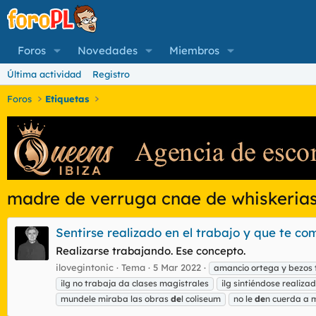
Foros
Novedades
Miembros
Última actividad
Registro
Foros
Etiquetas
madre de verruga cnae de whiskeria
Sentirse realizado en el trabajo y que te co
Realizarse trabajando. Ese concepto.
ilovegintonic
Tema
5 Mar 2022
amancio ortega y bezos 
ilg no trabaja da clases magistrales
ilg sintiéndose realiz
mundele miraba las obras
de
l coliseum
no le
de
n cuerda a 