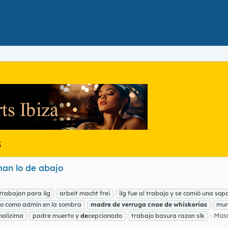
s
man lo de abajo
trabajan para ilg
arbeit macht frei
ilg fue al trabajo y se comió una so
ado como admin en la sombra
madre
de
verruga
cnae
de
whiskerias
mun
Masu
malizima
padre muerto y
de
cepcionado
trabajo basura razon slk