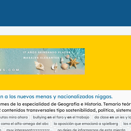
n a los nuevos menas y nacionalizados niggas.
mes de la especialidad de Geografía e Historia. Temario teóric
2 contenidos transversales tipo sostenibilidad, política, sistema
autas mira ahora
bullying
en
el foro y
en
el trabajo
da clase
en
un ies y 
e como el alfa-omega del abc
la oposición que emocionó a spielberg
las 
n
muy interesantzzzzzzzzzz...
no dejes de informarnos de esta mierda