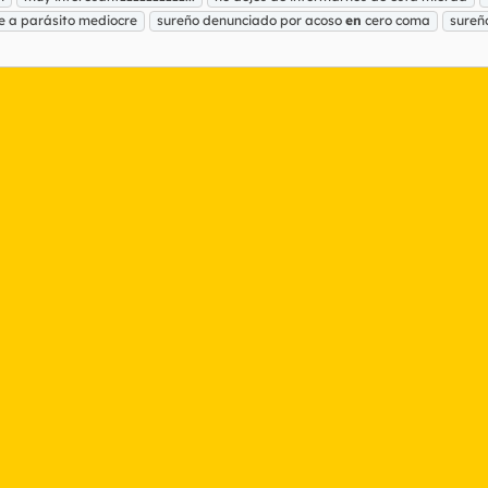
e a parásito mediocre
sureño denunciado por acoso
en
cero coma
sureñ