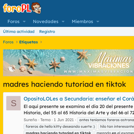
Foros
Novedades
Miembros
Última actividad
Registro
Foros
Etiquetas
madres haciendo tutoríad en tiktok
OpositoLOLes a Secundaria: enseñar el Corá
S
El aquí presente se examina el día 20 del presente 
Historia, del 55 al 65 Historia del Arte y del 66 al 7
Sureño
Tema
1 Jun 2021
antes teníamos foreros astron
foreros de hello kitty deseando suerte :)
hilo tan interesant
madres
haciendo
tutoríad
en
tiktok
meando
en
el exame