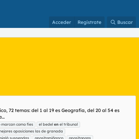
Acceder
Regístrate
Buscar
o, 72 temas: del 1 al 19 es Geografía, del 20 al 54 es
...
lo marcan como fies
el bedel
en
el tribunal
mejores oposiciones las de granada
ojalá suspendas
opositomiñanco
opositopons