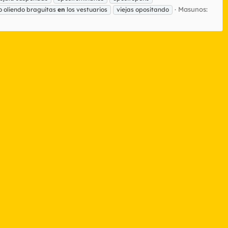
Masunos:
o oliendo braguitas
en
los vestuarios
viejas opositando