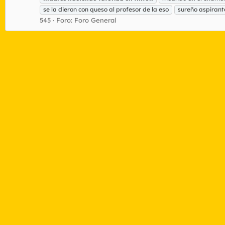
se la dieron con queso al profesor de la eso
sureño aspirant
545
Foro:
Foro General