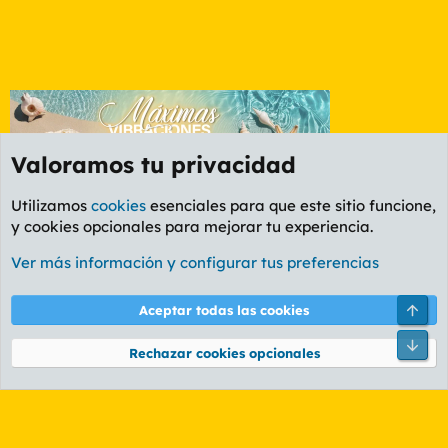
Valoramos tu privacidad
Utilizamos
cookies
esenciales para que este sitio funcione,
y cookies opcionales para mejorar tu experiencia.
Etiquetas
Ver más información y configurar tus preferencias
Cookies
PL OLDSTYLE AMARILLO
Cambiar fuente
Español (ES)
Arri
Aceptar todas las cookies
Contáctanos
Términos y reglas
Política de privacidad
Ayuda
R
Pie
S
Rechazar cookies opcionales
S
®
Community platform by XenForo
© 2010-2026 XenForo Ltd.