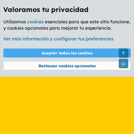
Valoramos tu privacidad
Utilizamos
cookies
esenciales para que este sitio funcione,
y cookies opcionales para mejorar tu experiencia.
Etiquetas
Ver más información y configurar tus preferencias
Cookies
PL OLDSTYLE AMARILLO
Cambiar fuente
Español (ES)
Arri
Aceptar todas las cookies
Contáctanos
Términos y reglas
Política de privacidad
Ayuda
R
Pie
S
Rechazar cookies opcionales
S
®
Community platform by XenForo
© 2010-2026 XenForo Ltd.