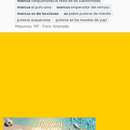
marcus
conquistando el reino de los subnormales
marcus
el puto amo
marcus
emperador del retraso
marcus
os
da
lecciones
os
jodeis puteros de mierda
puteros asquerosos
puteros en los mundos de yupi
Masunos: 757
Foro:
Granada