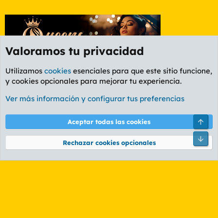
Valoramos tu privacidad
Utilizamos
cookies
esenciales para que este sitio funcione,
y cookies opcionales para mejorar tu experiencia.
Etiquetas
Ver más información y configurar tus preferencias
Cookies
PL OLDSTYLE AMARILLO
Cambiar fuente
Español (ES)
Arri
Aceptar todas las cookies
Contáctanos
Términos y reglas
Política de privacidad
Ayuda
R
Pie
S
Rechazar cookies opcionales
S
®
Community platform by XenForo
© 2010-2026 XenForo Ltd.