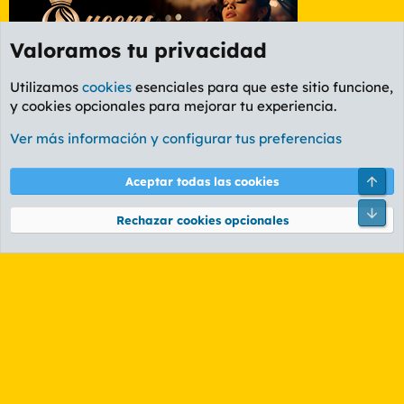
Valoramos tu privacidad
Utilizamos
cookies
esenciales para que este sitio funcione,
y cookies opcionales para mejorar tu experiencia.
Etiquetas
Ver más información y configurar tus preferencias
Cookies
PL OLDSTYLE AMARILLO
Cambiar fuente
Español (ES)
Arri
Aceptar todas las cookies
Contáctanos
Términos y reglas
Política de privacidad
Ayuda
R
Pie
S
Rechazar cookies opcionales
S
®
Community platform by XenForo
© 2010-2026 XenForo Ltd.