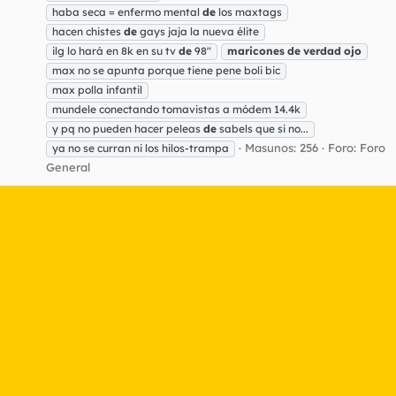
haba seca = enfermo mental
de
los maxtags
hacen chistes
de
gays jaja la nueva élite
ilg lo hará en 8k en su tv
de
98"
maricones
de
verdad
ojo
max no se apunta porque tiene pene boli bic
max polla infantil
mundele conectando tomavistas a módem 14.4k
y pq no pueden hacer peleas
de
sabels que si no...
Masunos: 256
Foro:
Foro
ya no se curran ni los hilos-trampa
General