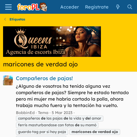
Acceder
Regístrate
Etiquetas
maricones de verdad ojo
Compañeros de pajas!
¿Alguno de vosotros ha tenido alguna vez
compañeros de pajas? Siempre he estado tentado
pero mi mujer me habría cortado la polla, ahora
trabaja mucho fuera y la tentación ha vuelto.
BobbinEd
Tema
5 Mar 2023
compañeros
de
las pajas
de
la vida y
de
l amor
ferris masturbandose con fotos
de
su momó
guardo tag por si hay paja
maricones
de
verdad
ojo