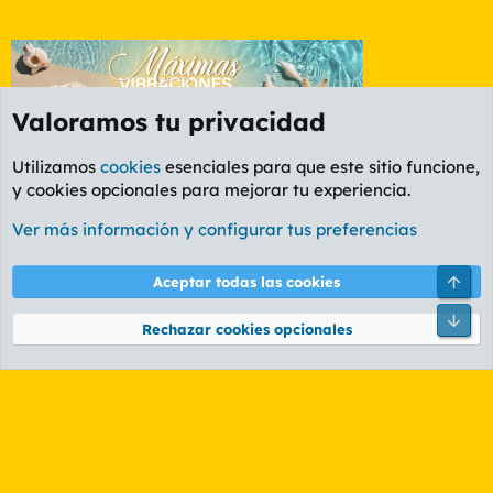
Valoramos tu privacidad
Utilizamos
cookies
esenciales para que este sitio funcione,
y cookies opcionales para mejorar tu experiencia.
Etiquetas
Ver más información y configurar tus preferencias
Cookies
PL OLDSTYLE AMARILLO
Cambiar fuente
Español (ES)
Arri
Aceptar todas las cookies
Contáctanos
Términos y reglas
Política de privacidad
Ayuda
R
Pie
S
Rechazar cookies opcionales
S
®
Community platform by XenForo
© 2010-2026 XenForo Ltd.