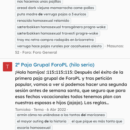
nos hacemos unas pajillas
oread dark viejuna mamarracha come-pollas
puta madre
de
verruga pajas a 3 euricos
renazido homosexual relamido
sæterbakken homosexual transgénero progre-woke
sæterbakken homosexual travesti progre-woke
troy mc retra compra rodapiés en bricorretra
Masunos:
verruga hace pajas rurales por cacahueses alesto
52
Foro:
Foro General
2ª Paja Grupal ForoPL (hilo serio)
T
¡Hola hamijos! :115::115::115: Después del éxito de la
primera paja grupal de ForoPL y tras petición
popular, vamos a ver si podemos hacer una segunda
sesión antes de semana santa, que seguro que para
esas fechas vacacionales todos tenemos plan con
nuestras esposas e hijos (jajaja). Las reglas...
Tomioka
Tema
6 Abr 2022
armin cómo no uniéndose a los tontos
de
l mariconeo
el mayor outing
de
la historia
el que pique es más tonto que
escoria homosexual