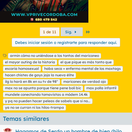
Último
1 de 11
Sig.
Debes iniciar sesión o registrarte para responder aquí.
E
armin cómo no uniéndose a los tontos del mariconeo
t
el mayor outing de la historia
el que pique es más tonto que
i
escoria homosexual
haba seca = enfermo mental de los maxtags
q
hacen chistes de gays jaja la nueva élite
u
ilg lo hará en 8k en su tv de 98"
e
maricones de verdad ojo
t
max no se apunta porque tiene pene boli bic
max polla infantil
a
mundele conectando tomavistas a módem 14.4k
s
y pq no pueden hacer peleas de sabels que si no...
ya no se curran ni los hilos-trampa
Temas similares
Hagamos de Serdo un hombre de bien (hilo