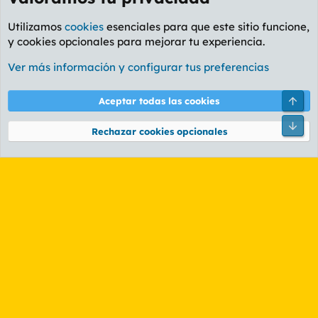
Utilizamos
cookies
esenciales para que este sitio funcione,
y cookies opcionales para mejorar tu experiencia.
Foro General
Ver más información y configurar tus preferencias
Cookies
PL OLDSTYLE AMARILLO
Cambiar fuente
Español (ES)
Arri
Aceptar todas las cookies
Contáctanos
Términos y reglas
Política de privacidad
Ayuda
R
Pie
S
Rechazar cookies opcionales
S
®
Community platform by XenForo
© 2010-2026 XenForo Ltd.