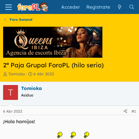
Acceder
Regístrate
Foro General
2ª Paja Grupal ForoPL (hilo serio)
I
F
Tomioka
6 Abr 2022
n
e
i
c
Tomioka
T
c
h
Asiduo
i
a
a
d
d
e
6 Abr 2022
#1
o
i
r
n
¡Hola hamijos!
d
i
e
c
l
i