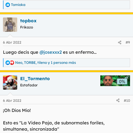
Tomioka
R
e
a
topbox
c
c
Frikazo
i
o
n
6 Abr 2022
#9
e
s
Luego decís que
@josexxx2
es un enfermo...
:
Neo
,
TORBE
,
tileno
y 1 persona más
R
e
a
El_Tormento
c
c
Estafador
i
o
n
6 Abr 2022
#10
e
s
¡Oh Dios Mio!
:
Esto es "La Video Paja, de subnormales foriles,
simultanea, sincronizada"