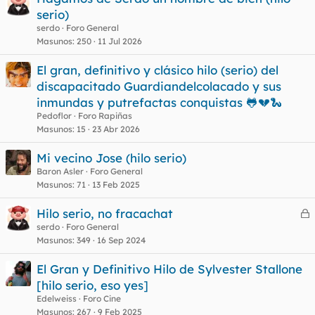
serio)
serdo
Foro General
Masunos
250
11 Jul 2026
El gran, definitivo y clásico hilo (serio) del
discapacitado Guardiandelcolacado y sus
inmundas y putrefactas conquistas 🐸💔🐍
Pedoflor
Foro Rapiñas
Masunos
15
23 Abr 2026
Mi vecino Jose (hilo serio)
Baron Asler
Foro General
Masunos
71
13 Feb 2025
Hilo serio, no fracachat
e
serdo
Foro General
Masunos
349
16 Sep 2024
r
r
El Gran y Definitivo Hilo de Sylvester Stallone
[hilo serio, eso yes]
Edelweiss
Foro Cine
o
Masunos
267
9 Feb 2025