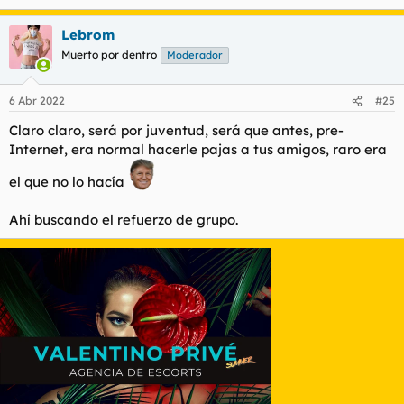
e
a
Lebrom
c
c
Muerto por dentro
Moderador
i
o
n
6 Abr 2022
#25
e
s
Claro claro, será por juventud, será que antes, pre-
:
Internet, era normal hacerle pajas a tus amigos, raro era
el que no lo hacía
Ahí buscando el refuerzo de grupo.