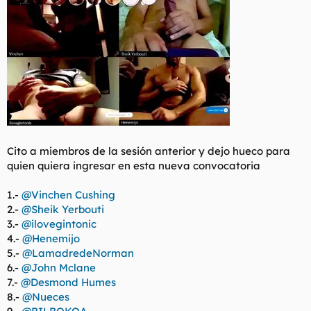
Cito a miembros de la sesión anterior y dejo hueco para
quien quiera ingresar en esta nueva convocatoria
1.-
@Vinchen Cushing
2.-
@Sheik Yerbouti
3.-
@ilovegintonic
4.-
@Henemijo
5.-
@LamadredeNorman
6.-
@John Mclane
7.-
@Desmond Humes
8.-
@Nueces