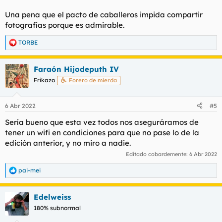
Una pena que el pacto de caballeros impida compartir
fotografías porque es admirable.
TORBE
R
e
a
Faraón Hijodeputh IV
c
c
Frikazo
Forero de mierda
i
o
n
6 Abr 2022
#5
e
s
Sería bueno que esta vez todos nos aseguráramos de
:
tener un wifi en condiciones para que no pase lo de la
edición anterior, y no miro a nadie.
Editado cobardemente:
6 Abr 2022
pai-mei
R
e
a
Edelweiss
c
c
180% subnormal
i
o