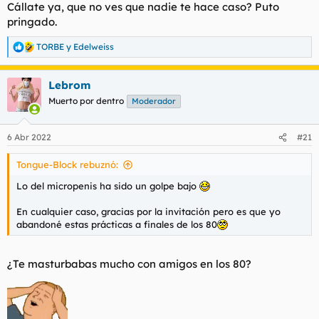
Cállate ya, que no ves que nadie te hace caso? Puto
pringado.
TORBE
y
Edelweiss
R
e
a
Lebrom
c
c
Muerto por dentro
Moderador
i
o
n
6 Abr 2022
#21
e
s
Tongue-Block rebuznó:
:
Lo del micropenis ha sido un golpe bajo
En cualquier caso, gracias por la invitación pero es que yo
abandoné estas prácticas a finales de los 80
¿Te masturbabas mucho con amigos en los 80?