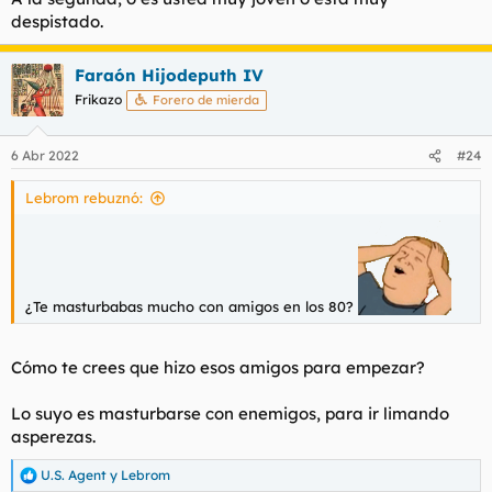
despistado.
Faraón Hijodeputh IV
Frikazo
Forero de mierda
6 Abr 2022
#24
Lebrom rebuznó:
¿Te masturbabas mucho con amigos en los 80?
Cómo te crees que hizo esos amigos para empezar?
Lo suyo es masturbarse con enemigos, para ir limando
asperezas.
U.S. Agent
y
Lebrom
R