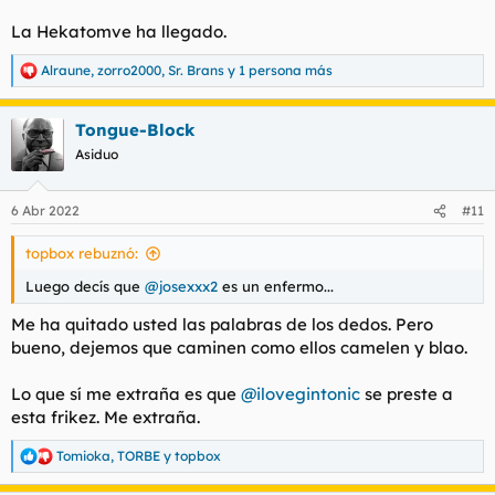
La Hekatomve ha llegado.
Alraune
,
zorro2000
,
Sr. Brans
y 1 persona más
R
e
a
Tongue-Block
c
c
Asiduo
i
o
n
6 Abr 2022
#11
e
s
topbox rebuznó:
:
Luego decís que
@josexxx2
es un enfermo...
Me ha quitado usted las palabras de los dedos. Pero
bueno, dejemos que caminen como ellos camelen y blao.
Lo que sí me extraña es que
@ilovegintonic
se preste a
esta frikez. Me extraña.
Tomioka
,
TORBE
y
topbox
R
e