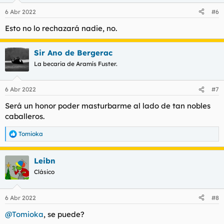
n
6 Abr 2022
#6
e
s
Esto no lo rechazará nadie, no.
:
Sir Ano de Bergerac
La becaria de Aramís Fuster.
6 Abr 2022
#7
Será un honor poder masturbarme al lado de tan nobles
caballeros.
Tomioka
R
e
a
Leibn
c
c
Clásico
i
o
n
6 Abr 2022
#8
e
s
@Tomioka
, se puede?
: