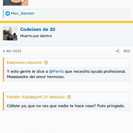
Max_Demian
R
e
a
Codeisan de 20
c
c
Muerto por dentro
i
o
n
6 Abr 2022
#22
e
s
Edelweiss rebuznó:
:
Y esta gente le dice a
@Ferris
que necesita ayuda profesional.
Maaaaadre del amor hermoso.
Faraón Hijodeputh IV rebuznó:
Cállate ya, que no ves que nadie te hace caso? Puto pringado.