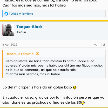
mucho, es lo que se comentó), así que no estarás sólo.
Cuantos más seamos, más lol habrá
TORBE
y
Tomioka
R
e
a
Tongue-Block
c
c
Asiduo
i
o
n
6 Abr 2022
#18
e
s
Henemijo rebuznó:
:
Pero apúntate, no hace falta mostrar la cara ni nada si no
quieres. Y algún micropenis había por ahí (no me fijaba mucho,
es lo que se comentó), así que no estarás sólo.
Cuantos más seamos, más lol habrá
Lo del micropenis ha sido un golpe bajo
En cualquier caso, gracias por la invitación pero es que yo
abandoné estas prácticas a finales de los 80