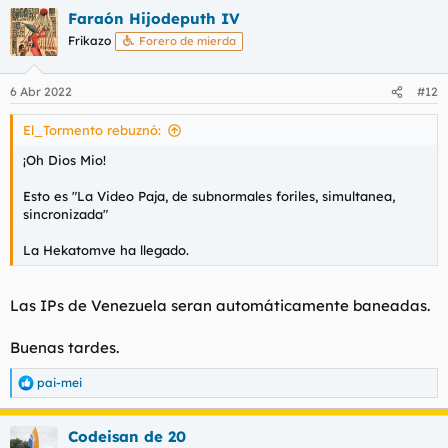
a
Faraón Hijodeputh IV
c
c
Frikazo
Forero de mierda
i
o
n
6 Abr 2022
#12
e
s
El_Tormento rebuznó:
:
¡Oh Dios Mio!
Esto es "La Video Paja, de subnormales foriles, simultanea,
sincronizada"
La Hekatomve ha llegado.
Las IPs de Venezuela seran automáticamente baneadas.
Buenas tardes.
pai-mei
R
e
a
Codeisan de 20
c