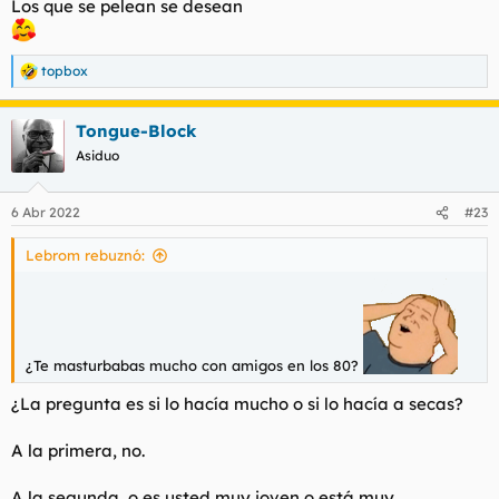
Los que se pelean se desean
topbox
R
e
a
Tongue-Block
c
c
Asiduo
i
o
n
6 Abr 2022
#23
e
s
Lebrom rebuznó:
:
¿Te masturbabas mucho con amigos en los 80?
¿La pregunta es si lo hacía mucho o si lo hacía a secas?
A la primera, no.
A la segunda, o es usted muy joven o está muy