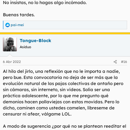
No insistas, no lo hagas algo incómodo.
Buenas tardes.
pai-mei
R
e
a
Tongue-Block
c
c
Asiduo
i
o
n
6 Abr 2022
#16
e
s
Al hilo del jirlo, una reflexión que no le importa a nadie,
:
pero bue. Esta convocatoria no deja de ser más que la
evolución natural de las pajas colectivas de antaño pero
sin cámaras, sin interneto, sin vídeos. Solía ser una
práctica adolescente, por lo que me pregunto qué
demonios hacen pollaviejas con estas movidas. Pero lo
dicho, caminen como ustedes camelen, líbreseme de
censurar ni afear, válgame LOL.
A modo de sugerencia ¿por qué no se plantean reeditar el