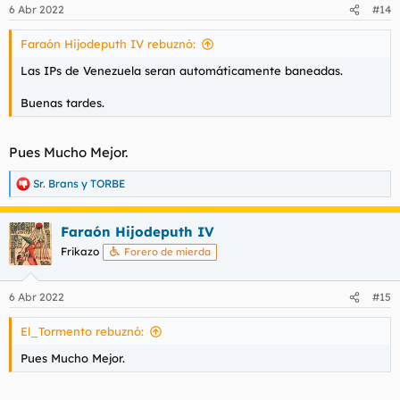
6 Abr 2022
#14
Faraón Hijodeputh IV rebuznó:
Las IPs de Venezuela seran automáticamente baneadas.
Buenas tardes.
Pues Mucho Mejor.
Sr. Brans
y
TORBE
R
e
a
Faraón Hijodeputh IV
c
c
Frikazo
Forero de mierda
i
o
n
6 Abr 2022
#15
e
s
El_Tormento rebuznó:
:
Pues Mucho Mejor.