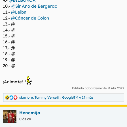
9.-
@BILBOKOA
10.-
@Sir Ano de Bergerac
11.-
@Leibn
12.-
@Cáncer de Colon
13.- @
14.- @
15.- @
16.- @
17.- @
18.- @
19.- @
20.- @
¡Anímate!
Editado cobardemente:
8 Abr 2022
iskariote
,
Tommy Vercetti
,
GoogleTM
y 17 más
R
e
a
Henemijo
c
c
Clásico
i
o