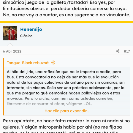
simpático juego de la galleta/tostada? Eso yes, por
limitaciones obvias el perdedor debería comerse la suya.
No, no me voy a apuntar, es una sugerencia no vinculante.
Henemijo
Clásico
6 Abr 2022
#17
Tongue-Block rebuznó:
Al hilo del jirlo, una reflexión que no le importa a nadie, pero
bue. Esta convocatoria no deja de ser más que la evolución
natural de las pajas colectivas de antaño pero sin cámaras, sin
interneto, sin vídeos. Solía ser una práctica adolescente, por lo
que me pregunto qué demonios hacen pollaviejas con estas
movidas. Pero lo dicho, caminen como ustedes camelen,
líbreseme de censurar ni afear, válgame LOL.
Haz clic para expandir...
A modo de sugerencia ¿por qué no se plantean reeditar el
simpático juego de la galleta/tostada? Eso yes, por
Pero apúntate, no hace falta mostrar la cara ni nada si no
limitaciones obvias el perdedor debería comerse la suya. No,
quieres. Y algún micropenis había por ahí (no me fijaba
no me voy a apuntar, es una sugerencia no vinculante.