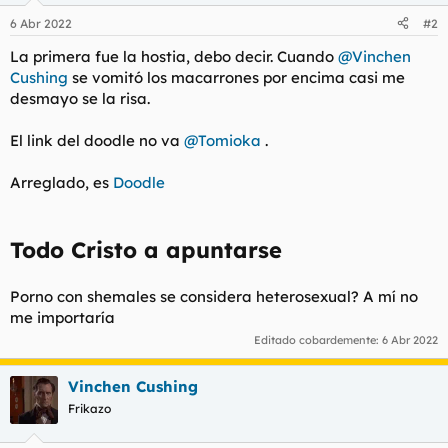
n
6 Abr 2022
#2
e
s
La primera fue la hostia, debo decir. Cuando
@Vinchen
:
Cushing
se vomitó los macarrones por encima casi me
desmayo se la risa.
El link del doodle no va
@Tomioka
.
Arreglado, es
Doodle
Todo Cristo a apuntarse
Porno con shemales se considera heterosexual? A mí no
me importaría
Editado cobardemente:
6 Abr 2022
Vinchen Cushing
Frikazo