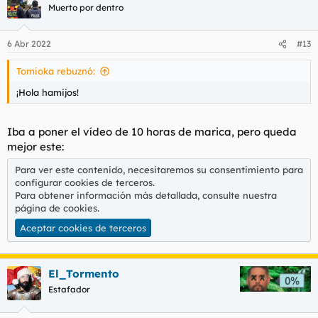
c
Muerto por dentro
i
o
n
6 Abr 2022
#13
e
s
Tomioka rebuznó:
:
¡Hola hamijos!
Iba a poner el vídeo de 10 horas de marica, pero queda
mejor este:
Para ver este contenido, necesitaremos su consentimiento para
configurar cookies de terceros.
Para obtener información más detallada, consulte nuestra
página de cookies
.
Aceptar cookies de terceros
El_Tormento
Estafador