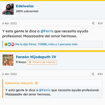
Edelweiss
180% subnormal
6 Abr 2022
#19
Y esta gente le dice a
@Ferris
que necesita ayuda
profesional. Maaaaadre del amor hermoso.
Me lo dijo Pérez
,
TORBE
,
miliu
y 1 persona más
R
e
a
Faraón Hijodeputh IV
c
c
Frikazo
Forero de mierda
i
o
n
6 Abr 2022
#20
e
s
Edelweiss rebuznó:
:
Y esta gente le dice a
@Ferris
que necesita ayuda profesional.
Maaaaadre del amor hermoso.