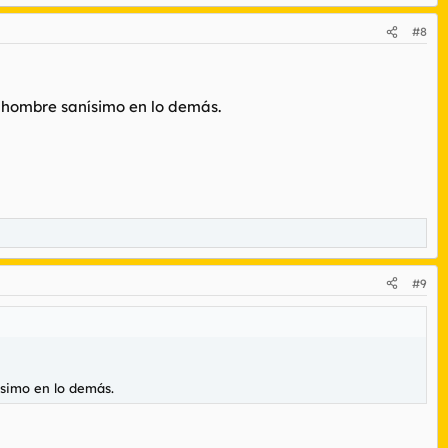
#8
 hombre sanísimo en lo demás.
#9
simo en lo demás.