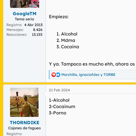
r
n
d
i
GoogleTM
e
c
Empiezo:
l
i
Tema serio
t
o
Registro
4 Abr 2013
e
Mensajes
8.426
Alcohol
Reacciones
13.155
m
Mdma
a
Cocaína
Y ya. Tampoco es mucho ehh, ahora os t
Morzhilla
,
ignaciofdez
y
TORBE
R
e
a
21 Feb 2024
c
c
1-Alcohol
i
o
2-Cocainum
n
3-Porno
e
s
THORNDIKE
:
Cojones de fogueo
Registro