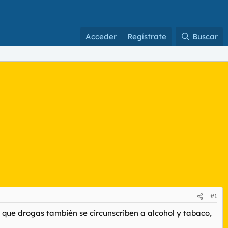
Acceder
Regístrate
Buscar
#1
so que drogas también se circunscriben a alcohol y tabaco,