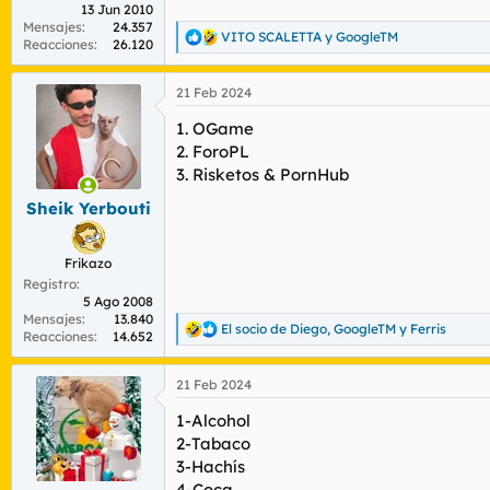
13 Jun 2010
Mensajes
24.357
VITO SCALETTA
y
GoogleTM
R
Reacciones
26.120
e
a
21 Feb 2024
c
c
1. OGame
i
o
2. ForoPL
n
3. Risketos & PornHub
e
s
Sheik Yerbouti
:
Frikazo
Registro
5 Ago 2008
Mensajes
13.840
El socio de Diego
,
GoogleTM
y
Ferris
R
Reacciones
14.652
e
a
21 Feb 2024
c
c
1-Alcohol
i
o
2-Tabaco
n
3-Hachís
e
4-Coca