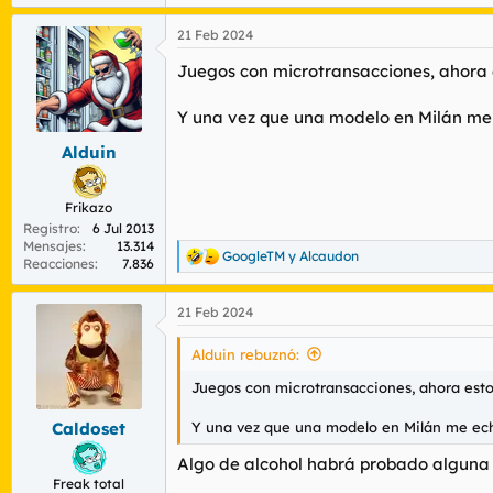
e
a
21 Feb 2024
c
c
Juegos con microtransacciones, ahora e
i
o
n
Y una vez que una modelo en Milán me
e
s
Alduin
:
Frikazo
Registro
6 Jul 2013
Mensajes
13.314
GoogleTM
y
Alcaudon
R
Reacciones
7.836
e
a
21 Feb 2024
c
c
i
Alduin rebuznó:
o
n
Juegos con microtransacciones, ahora estoy
e
s
Y una vez que una modelo en Milán me ech
Caldoset
:
Algo de alcohol habrá probado alguna v
Freak total