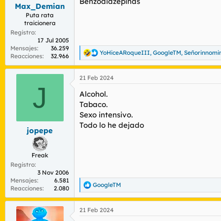
Benzodiazepinas
s
Max_Demian
:
Puta rata
traicionera
Registro
17 Jul 2005
Mensajes
36.259
YoHiceARoqueIII
,
GoogleTM
,
Señorinnomi
R
Reacciones
32.966
e
a
21 Feb 2024
c
J
c
Alcohol.
i
o
Tabaco.
n
Sexo intensivo.
e
Todo lo he dejado
s
jopepe
:
Freak
Registro
3 Nov 2006
Mensajes
6.581
GoogleTM
R
Reacciones
2.080
e
a
21 Feb 2024
c
c