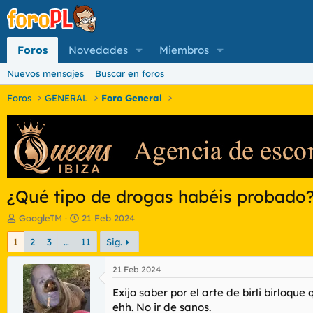
Foros
Novedades
Miembros
Nuevos mensajes
Buscar en foros
Foros
GENERAL
Foro General
¿Qué tipo de drogas habéis probado?
I
F
GoogleTM
21 Feb 2024
n
e
1
2
3
…
11
Sig.
i
c
c
h
i
a
21 Feb 2024
a
d
Exijo saber por el arte de birli birloq
d
e
o
i
ehh. No ir de sanos.