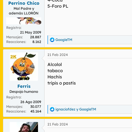
s
Perrino Chico
5-Foro PL
:
Mal Padre y
además LLORÓN
Registro
21 May 2009
Mensajes
28.887
GoogleTM
R
Reacciones
8.162
e
a
21 Feb 2024
c
c
Alcolol
i
o
tabaco
n
Hachis
e
tripis o pastis
s
Ferris
:
Despojo humano
Registro
26 Ago 2009
Mensajes
30.077
ignaciofdez
y
GoogleTM
R
Reacciones
45.164
e
a
21 Feb 2024
c
c