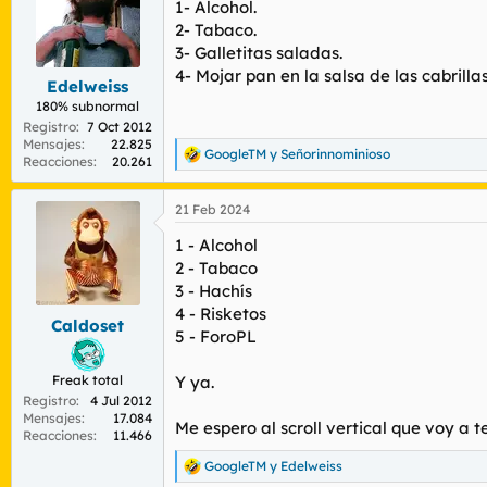
1- Alcohol.
i
o
2- Tabaco.
n
3- Galletitas saladas.
e
4- Mojar pan en la salsa de las cabrill
s
Edelweiss
:
180% subnormal
Registro
7 Oct 2012
Mensajes
22.825
GoogleTM
y
Señorinnominioso
R
Reacciones
20.261
e
a
21 Feb 2024
c
c
1 - Alcohol
i
o
2 - Tabaco
n
3 - Hachís
e
4 - Risketos
s
Caldoset
5 - ForoPL
:
Freak total
Y ya.
Registro
4 Jul 2012
Mensajes
17.084
Me espero al scroll vertical que voy a 
Reacciones
11.466
GoogleTM
y
Edelweiss
R