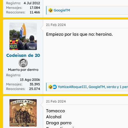
Registro
4 Jul 2012
Mensajes
17.084
GoogleTM
R
Reacciones
11.466
e
a
21 Feb 2024
c
c
Empiezo por las que no: heroina.
i
o
n
e
s
Codeisan de 20
:
Muerto por dentro
Registro
15 Ago 2006
Mensajes
35.395
YoHiceARoqueIII
,
GoogleTM
,
serdo
y 1 pe
R
Reacciones
25.074
e
a
21 Feb 2024
c
c
Tomacco
i
o
Alcohol
n
Droga porro
e