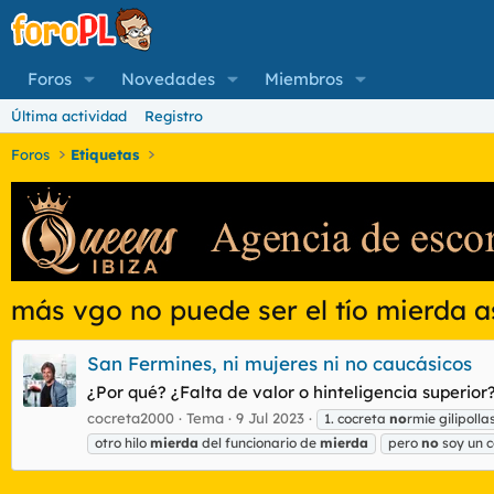
Foros
Novedades
Miembros
Última actividad
Registro
Foros
Etiquetas
más vgo no puede ser el tío mierda 
San Fermines, ni mujeres ni no caucásicos
¿Por qué? ¿Falta de valor o hinteligencia superior?
cocreta2000
Tema
9 Jul 2023
1. cocreta
no
rmie gilipoll
otro hilo
mierda
del funcionario de
mierda
pero
no
soy un c