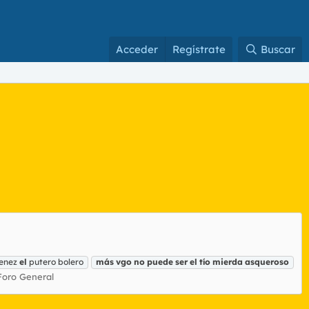
Acceder
Regístrate
Buscar
menez
el
putero bolero
más
vgo
no
puede
ser
el
tío
mierda
asqueroso
Foro General