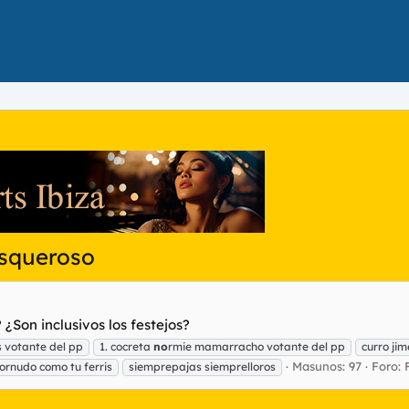
asqueroso
 ¿Son inclusivos los festejos?
as votante del pp
1. cocreta
no
rmie mamarracho votante del pp
curro ji
Masunos: 97
Foro:
ornudo como tu ferris
siemprepajas siemprelloros