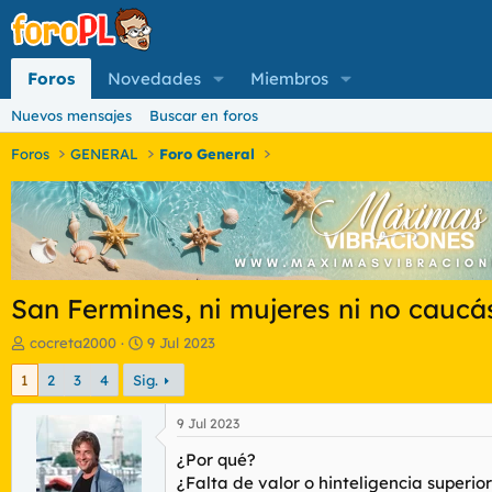
Foros
Novedades
Miembros
Nuevos mensajes
Buscar en foros
Foros
GENERAL
Foro General
San Fermines, ni mujeres ni no caucá
I
F
cocreta2000
9 Jul 2023
n
e
1
2
3
4
Sig.
i
c
c
h
i
a
9 Jul 2023
a
d
¿Por qué?
d
e
o
i
¿Falta de valor o hinteligencia superio