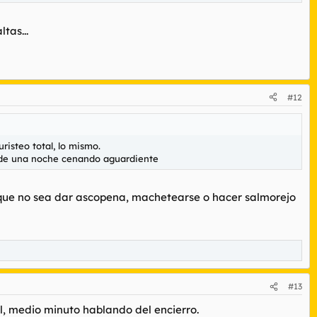
tas...
#12
risteo total, lo mismo.
és de una noche cenando aguardiente
 que no sea dar ascopena, machetearse o hacer salmorejo
#13
, medio minuto hablando del encierro.