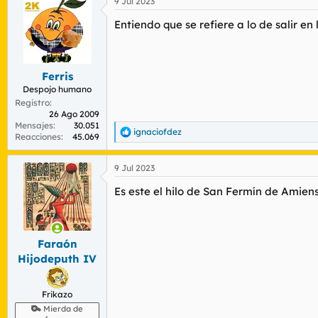
9 Jul 2023
c
c
Entiendo que se refiere a lo de salir en
i
o
n
e
s
Ferris
:
Despojo humano
Registro
26 Ago 2009
Mensajes
30.051
ignaciofdez
R
Reacciones
45.069
e
a
9 Jul 2023
c
c
Es este el hilo de San Fermín de Amiens
i
o
n
e
s
Faraón
:
Hijodeputh IV
Frikazo
Mierda de