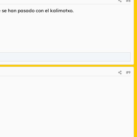
#8
ue se han pasado con el kalimotxo.
#9