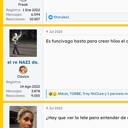
Freak
Registro
1 Ene 2022
Mensajes
6.594
fitorules1
R
Reacciones
10.007
e
a
9 Jul 2023
c
c
Es funcivago hasta para crear hilos el
i
o
n
e
s
el re NAZI do.
:
Clásico
Registro
14 Ago 2022
Mensajes
3.878
Alduin
,
TORBE
,
Troy McClure
y 1 persona m
R
Reacciones
9.055
e
a
9 Jul 2023
c
c
¿Hay que ver la tele para entender de 
i
o
n