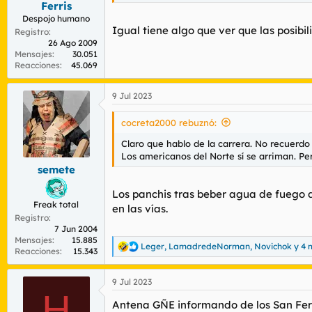
s
Ferris
:
Despojo humano
Igual tiene algo que ver que las posib
Registro
26 Ago 2009
Mensajes
30.051
Reacciones
45.069
9 Jul 2023
cocreta2000 rebuznó:
Claro que hablo de la carrera. No recuerdo 
Los americanos del Norte sí se arriman. P
semete
Los panchis tras beber agua de fuego 
Freak total
en las vías.
Registro
7 Jun 2004
Mensajes
15.885
Leger
,
LamadredeNorman
,
Novichok
y 4 
R
Reacciones
15.343
e
a
9 Jul 2023
c
H
c
Antena GÑE informando de los San Ferm
i