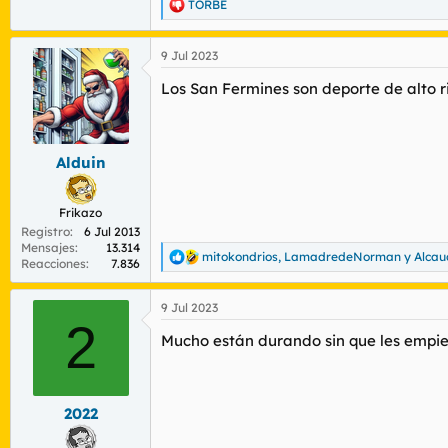
TORBE
R
e
a
9 Jul 2023
c
c
Los San Fermines son deporte de alto r
i
o
n
e
s
Alduin
:
Frikazo
Registro
6 Jul 2013
Mensajes
13.314
mitokondrios
,
LamadredeNorman
y
Alcau
R
Reacciones
7.836
e
a
9 Jul 2023
c
2
c
Mucho están durando sin que les empie
i
o
n
e
s
2022
: