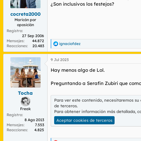
r
n
¿Son inclusivos los festejos?
d
i
cocreta2000
e
c
l
i
Maricón por
oposición
t
o
e
Registro
27 Sep 2006
m
Mensajes
44.872
a
ignaciofdez
R
Reacciones
20.483
e
a
9 Jul 2023
c
c
Hay menos algo de Lol.
i
o
n
Preguntando a Serafin Zubiri que como 
e
s
Tocha
:
Para ver este contenido, necesitaremos su
de terceros.
Freak
Para obtener información más detallada, c
Registro
8 Ago 2013
Aceptar cookies de terceros
Mensajes
7.553
Reacciones
4.825