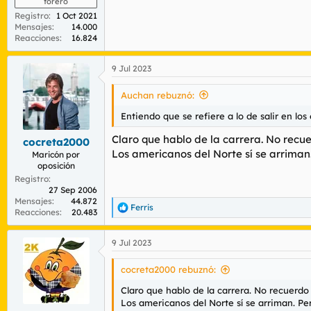
forero
Registro
1 Oct 2021
Mensajes
14.000
Reacciones
16.824
9 Jul 2023
Auchan rebuznó:
Entiendo que se refiere a lo de salir en lo
Claro que hablo de la carrera. No recue
cocreta2000
Los americanos del Norte sí se arriman
Maricón por
oposición
Registro
27 Sep 2006
Mensajes
44.872
Ferris
R
Reacciones
20.483
e
a
9 Jul 2023
c
c
i
cocreta2000 rebuznó:
o
n
Claro que hablo de la carrera. No recuerdo 
e
Los americanos del Norte sí se arriman. P