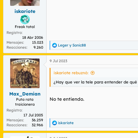
e
s
iskariote
:
Freak total
Registro
18 Abr 2006
Mensajes
15.023
Leger
y
Sonic88
R
Reacciones
9.260
e
a
9 Jul 2023
c
c
i
iskariote rebuznó:
o
n
¿Hay que ver la tele para entender de qué 
e
s
Max_Demian
:
No te entiendo.
Puta rata
traicionera
Registro
17 Jul 2005
Mensajes
36.259
iskariote
R
Reacciones
32.966
e
a