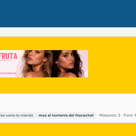
Masunos: 2
Foro:
 feo como la mierda
max
el
tontarra
del
fracachat