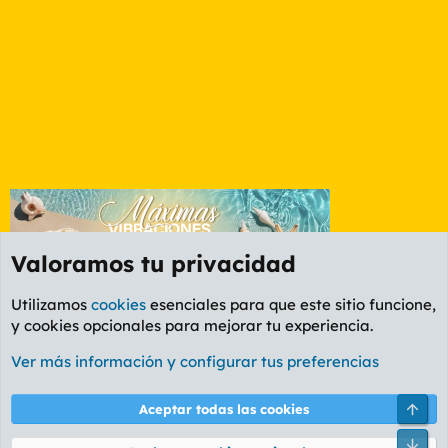
Valoramos tu privacidad
Utilizamos
cookies
esenciales para que este sitio funcione,
y cookies opcionales para mejorar tu experiencia.
Etiquetas
Ver más información y configurar tus preferencias
Cookies
PL OLDSTYLE AMARILLO
Cambiar fuente
Español (ES)
Arri
Aceptar todas las cookies
Contáctanos
Términos y reglas
Política de privacidad
Ayuda
R
Pie
S