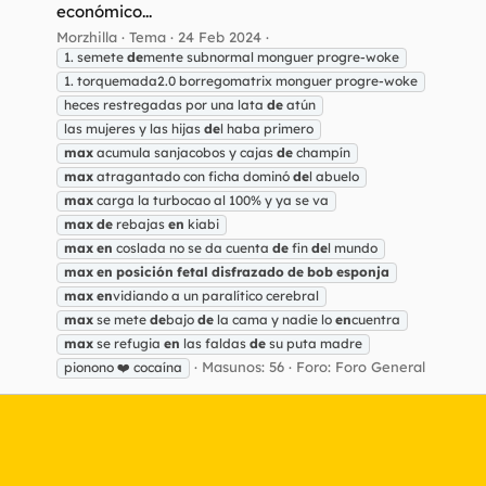
económico...
Morzhilla
Tema
24 Feb 2024
1. semete
de
mente subnormal monguer progre-woke
1. torquemada2.0 borregomatrix monguer progre-woke
heces restregadas por una lata
de
atún
las mujeres y las hijas
de
l haba primero
max
acumula sanjacobos y cajas
de
champín
max
atragantado con ficha dominó
de
l abuelo
max
carga la turbocao al 100% y ya se va
max
de
rebajas
en
kiabi
max
en
coslada no se da cuenta
de
fin
de
l mundo
max
en
posición
fetal
disfrazado
de
bob
esponja
max
en
vidiando a un paralítico cerebral
max
se mete
de
bajo
de
la cama y nadie lo
en
cuentra
max
se refugia
en
las faldas
de
su puta madre
Masunos: 56
Foro:
Foro General
pionono ❤️ cocaína