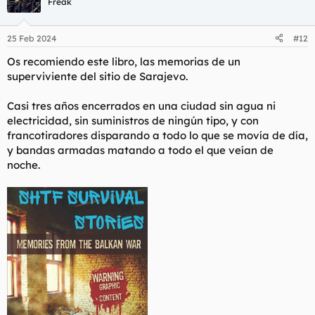
afuera de la ciudad al que puedas llegar tanto andando,
Freak
i
bicicleta o un patinete autoexplosivo de esos, lo que prefieras.
o
n
25 Feb 2024
#12
e
s
Os recomiendo este libro, las memorias de un
Mas ideas?
:
superviviente del sitio de Sarajevo.
Casi tres años encerrados en una ciudad sin agua ni
electricidad, sin suministros de ningún tipo, y con
francotiradores disparando a todo lo que se movía de día,
y bandas armadas matando a todo el que veían de
noche.