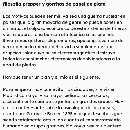
filosofía prepper y gorritos de papel de plata.
l
i
t
o
e
Los motivos pueden ser mil, ya sea una guerra nucelar en
m
países que la gran mayoría de gente no puede poner en
a
un mapa, el colpaso económico de este sistema de trileros
y estafadores, una bancarrota técnica a las que nos
llevan unos gestores cleptomanos, apocalipsis zombie de
verdad y no la mierda del covid o simplemente, una
erupción solar cuyo pulso electromagnético destruya
todos los cachibaches electrónicos devolviendonos a la
edad de piedra.
Hay que tener un plan y el mio es el siguiente.
Para empezar hay que evitar las ciudades, si vivis en
Madrid como yo; y su mayor peligro: las personas,
especialmente cuando se juntan en grandes grupos. Hay
un libro interesante sobre la psicología de las masas,
escrito por Gutav Le Bon en 1895 y lo que describe sigue
siendo totalmente actual en cuanto al comportamiento
humando en grupos grandes. No voy a resumirlo entero