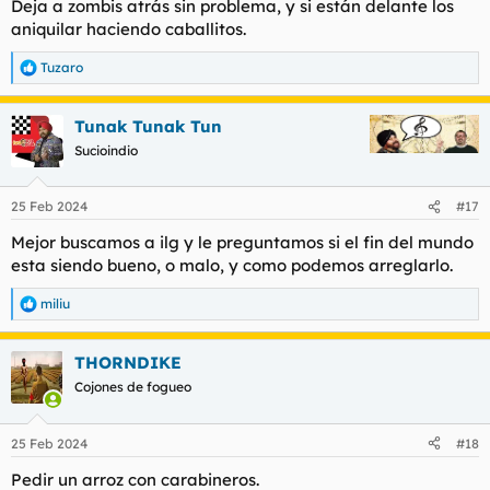
Deja a zombis atrás sin problema, y si están delante los
aniquilar haciendo caballitos.
Tuzaro
R
e
a
Tunak Tunak Tun
c
c
Sucioindio
i
o
n
25 Feb 2024
#17
e
s
Mejor buscamos a ilg y le preguntamos si el fin del mundo
:
esta siendo bueno, o malo, y como podemos arreglarlo.
miliu
R
e
a
THORNDIKE
c
c
Cojones de fogueo
i
o
n
25 Feb 2024
#18
e
s
Pedir un arroz con carabineros.
: