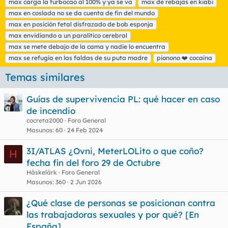
max carga la turbocao al 100% y ya se va
max de rebajas en kiabi
s
max en coslada no se da cuenta de fin del mundo
max en posición fetal disfrazado de bob esponja
max envidiando a un paralítico cerebral
max se mete debajo de la cama y nadie lo encuentra
max se refugia en las faldas de su puta madre
pionono ❤️ cocaína
Temas similares
Guías de supervivencia PL: qué hacer en caso
de incendio
cocreta2000
Foro General
Masunos
60
24 Feb 2024
3I/ATLAS ¿Ovni, MeterLOLito o que coño?
H
fecha fin del foro 29 de Octubre
Häskelärk
Foro General
Masunos
360
2 Jun 2026
¿Qué clase de personas se posicionan contra
las trabajadoras sexuales y por qué? [En
España]