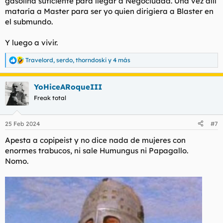
gasolina suficiente para llegar a Negociudad. Una vez allí
mataría a Master para ser yo quien dirigiera a Blaster en
el submundo.
Y luego a vivir.
Travelord
,
serdo
,
thorndoski
y 4 más
R
e
a
YoHiceARoqueIII
c
c
Freak total
i
o
n
25 Feb 2024
#7
e
s
Apesta a copipeist y no dice nada de mujeres con
:
enormes trabucos, ni sale Humungus ni Papagallo.
Nomo.