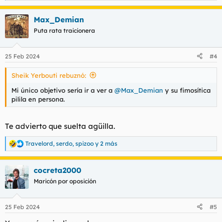
e
a
Max_Demian
c
c
Puta rata traicionera
i
o
n
25 Feb 2024
#4
e
s
Sheik Yerbouti rebuznó:
:
Mi único objetivo sería ir a ver a
@Max_Demian
y su fimosítica
pilila en persona.
Te advierto que suelta agüilla.
Travelord
,
serdo
,
spizoo
y 2 más
R
e
a
cocreta2000
c
c
Maricón por oposición
i
o
n
25 Feb 2024
#5
e
s