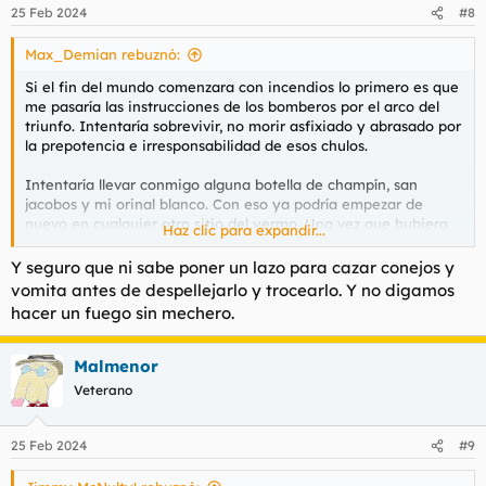
n
25 Feb 2024
#8
e
s
Max_Demian rebuznó:
:
Si el fin del mundo comenzara con incendios lo primero es que
me pasaría las instrucciones de los bomberos por el arco del
triunfo. Intentaría sobrevivir, no morir asfixiado y abrasado por
la prepotencia e irresponsabilidad de esos chulos.
Intentaría llevar conmigo alguna botella de champín, san
jacobos y mi orinal blanco. Con eso ya podría empezar de
nuevo en cualquier otro sitio del yermo. Una vez que hubiera
Haz clic para expandir...
sobrevivido a las inimaginables catástrofes adoptaría un estilo
de vida pícaro y saquearía a colonos con sigilo y engaños.
Y seguro que ni sabe poner un lazo para cazar conejos y
Intentaría conseguir un vehículo y gasolina suficiente para
vomita antes de despellejarlo y trocearlo. Y no digamos
llegar a Negociudad. Una vez allí mataría a Master para ser yo
hacer un fuego sin mechero.
quien dirigiera a Blaster en el submundo.
Y luego a vivir.
Malmenor
Veterano
25 Feb 2024
#9