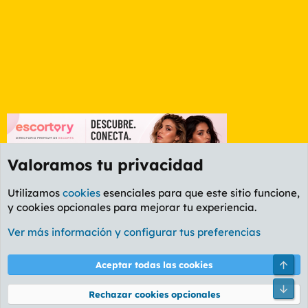
Valoramos tu privacidad
Utilizamos
cookies
esenciales para que este sitio funcione,
y cookies opcionales para mejorar tu experiencia.
Foro General
Ver más información y configurar tus preferencias
Cookies
PL OLDSTYLE AMARILLO
Cambiar fuente
Español (ES)
Arri
Aceptar todas las cookies
Contáctanos
Términos y reglas
Política de privacidad
Ayuda
R
Pie
S
Rechazar cookies opcionales
S
®
Community platform by XenForo
© 2010-2026 XenForo Ltd.