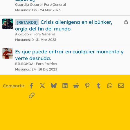
Guardia Oscuro
Foro General
Masunos
129
24 Mar 2026
Crisis alienígena en el búnker,
[RETARDS]
e
orgía del fin del mundo
r
Alcaudon
Foro General
r
Masunos
0
31 Mar 2023
Es que puede entrar en cualquier momento y
verte desnuda.
o
BILBOKOA
Foro Política
Masunos
24
18 Dic 2023
Facebook
X
Bluesky
LinkedIn
Reddit
Pinterest
Tumblr
WhatsA
Em
Compartir:
Enlace