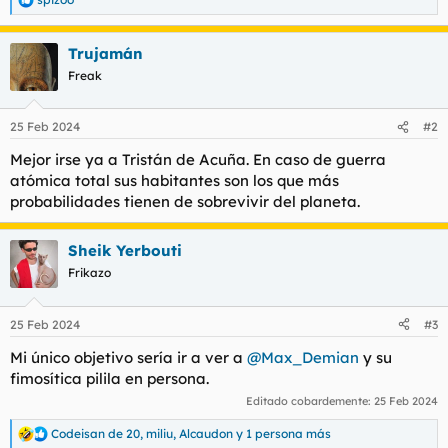
R
e
a
Trujamán
c
c
Freak
i
o
n
25 Feb 2024
#2
e
s
Mejor irse ya a Tristán de Acuña. En caso de guerra
:
atómica total sus habitantes son los que más
probabilidades tienen de sobrevivir del planeta.
Sheik Yerbouti
Frikazo
25 Feb 2024
#3
Mi único objetivo sería ir a ver a
@Max_Demian
y su
fimosítica pilila en persona.
Editado cobardemente:
25 Feb 2024
Codeisan de 20
,
miliu
,
Alcaudon
y 1 persona más
R