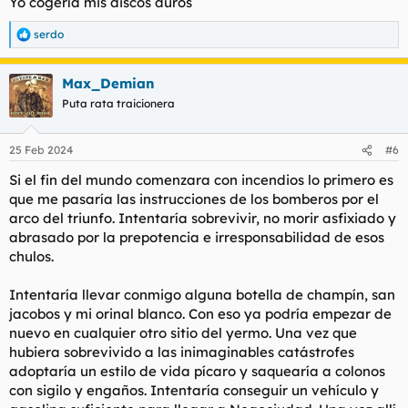
Yo cogería mis discos duros
:
serdo
R
e
a
Max_Demian
c
c
Puta rata traicionera
i
o
n
25 Feb 2024
#6
e
s
Si el fin del mundo comenzara con incendios lo primero es
:
que me pasaría las instrucciones de los bomberos por el
arco del triunfo. Intentaría sobrevivir, no morir asfixiado y
abrasado por la prepotencia e irresponsabilidad de esos
chulos.
Intentaría llevar conmigo alguna botella de champín, san
jacobos y mi orinal blanco. Con eso ya podría empezar de
nuevo en cualquier otro sitio del yermo. Una vez que
hubiera sobrevivido a las inimaginables catástrofes
adoptaría un estilo de vida pícaro y saquearía a colonos
con sigilo y engaños. Intentaría conseguir un vehículo y