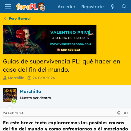
Acceder
Regístrate
Foro General
Guías de supervivencia PL: qué hacer en
caso del fin del mundo.
I
F
Morzhilla
24 Feb 2024
n
e
i
c
Morzhilla
c
h
Muerto por dentro
i
a
a
d
d
e
24 Feb 2024
#1
o
i
r
n
En este breve texto exploraremos las posibles causas
d
i
del fin del mundo y como enfrentarnos a él mezclando
e
c