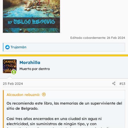
Editado cobardemente:
26 Feb 2024
Trujamán
R
e
a
Morzhilla
c
c
Muerto por dentro
i
o
n
25 Feb 2024
#13
e
s
Alcaudon rebuznó:
:
Os recomiendo este libro, las memorias de un superviviente del
sitio de Belgrado.
Casi tres años encerrados en una ciudad sin agua ni
electricidad, sin suministros de ningún tipo, y con