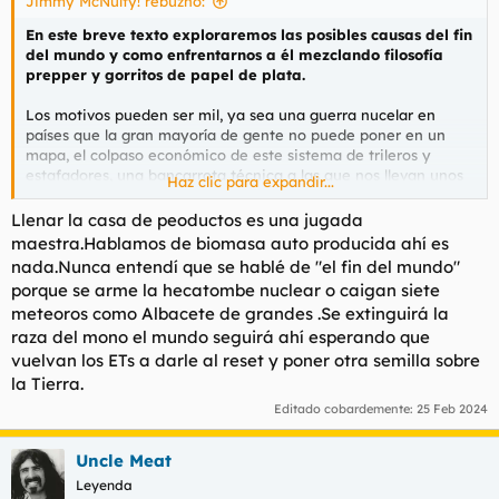
Jimmy McNulty! rebuznó:
En este breve texto exploraremos las posibles causas del fin
del mundo y como enfrentarnos a él mezclando filosofía
prepper y gorritos de papel de plata.
Los motivos pueden ser mil, ya sea una guerra nucelar en
países que la gran mayoría de gente no puede poner en un
mapa, el colpaso económico de este sistema de trileros y
estafadores, una bancarrota técnica a las que nos llevan unos
Haz clic para expandir...
gestores cleptomanos, apocalipsis zombie de verdad y no la
mierda del covid o simplemente, una erupción solar cuyo pulso
Llenar la casa de peoductos es una jugada
electromagnético destruya todos los cachibaches electrónicos
maestra.Hablamos de biomasa auto producida ahí es
devolviendonos a la edad de piedra.
nada.Nunca entendí que se hablé de "el fin del mundo"
porque se arme la hecatombe nuclear o caigan siete
Hay que tener un plan y el mio es el siguiente.
meteoros como Albacete de grandes .Se extinguirá la
raza del mono el mundo seguirá ahí esperando que
Para empezar hay que evitar las ciudades, si vivis en Madrid
como yo; y su mayor peligro: las personas, especialmente
vuelvan los ETs a darle al reset y poner otra semilla sobre
cuando se juntan en grandes grupos. Hay un libro interesante
la Tierra.
sobre la psicología de las masas, escrito por Gutav Le Bon en
Editado cobardemente:
25 Feb 2024
1895 y lo que describe sigue siendo totalmente actual en
cuanto al comportamiento humando en grupos grandes. No
voy a resumirlo entero pero, por ejemplo; sabiendose
Uncle Meat
amparados en el anonimato de grupo, la violencia tiende a
Leyenda
salir rápido. Imaginad que el sistema electrico y energético se