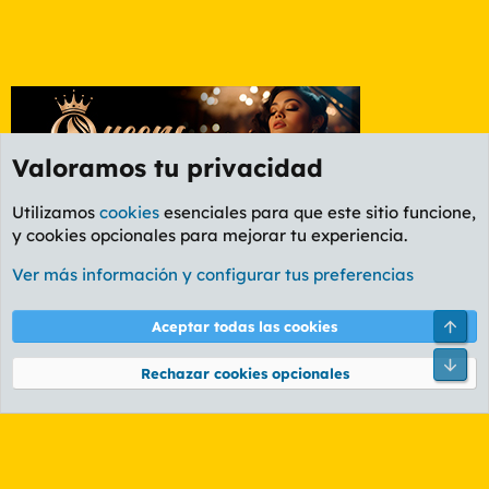
Valoramos tu privacidad
Utilizamos
cookies
esenciales para que este sitio funcione,
y cookies opcionales para mejorar tu experiencia.
Etiquetas
Ver más información y configurar tus preferencias
Cookies
PL OLDSTYLE AMARILLO
Cambiar fuente
Español (ES)
Arri
Aceptar todas las cookies
Contáctanos
Términos y reglas
Política de privacidad
Ayuda
R
Pie
S
Rechazar cookies opcionales
S
®
Community platform by XenForo
© 2010-2026 XenForo Ltd.