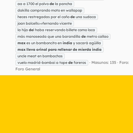
aa a 1700 el polvo
de
la pancha
dakilla comprando moto en wallapop
heces restregadas por el coño
de
una sudaca
joan balcells>>fernando vicente
la hija
de
l haba reservando billete como loca
más manoseada que una barandilla
de
metro callao
max
es un bomboncito en
india
y sacará agüilla
max
lleva
orinal
para
rellenar
de
mierda
india
uncle meat en bombachos
Masunos: 135
Foro:
vuelo madrid-bombai a tope
de
foreros
Foro General