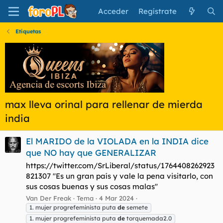
Acceder
Regístrate
Etiquetas
max lleva orinal para rellenar de mierda
india
El MARIDO de la VIOLADA en la INDIA dice
que NO hay que GENERALIZAR
https://twitter.com/SrLiberal/status/1764408262923
821307 ''Es un gran país y vale la pena visitarlo, con
sus cosas buenas y sus cosas malas''
Van Der Freak
Tema
4 Mar 2024
1. mujer progrefeminista puta
de
semete
1. mujer progrefeminista puta
de
torquemada2.0