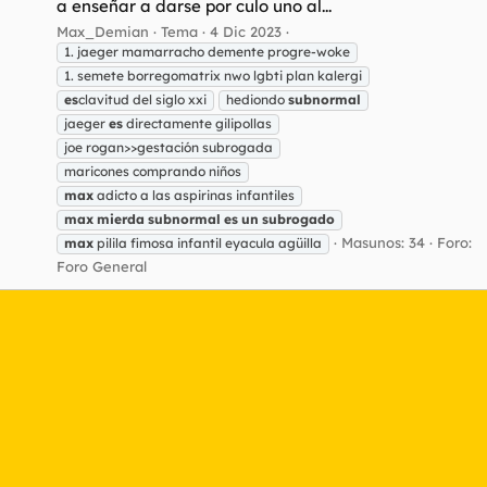
a enseñar a darse por culo uno al...
Max_Demian
Tema
4 Dic 2023
1. jaeger mamarracho demente progre-woke
1. semete borregomatrix nwo lgbti plan kalergi
es
clavitud del siglo xxi
hediondo
subnormal
jaeger
es
directamente gilipollas
joe rogan>>gestación subrogada
maricones comprando niños
max
adicto a las aspirinas infantiles
max
mierda
subnormal
es
un
subrogado
Masunos: 34
Foro:
max
pilila fimosa infantil eyacula agüilla
Foro General