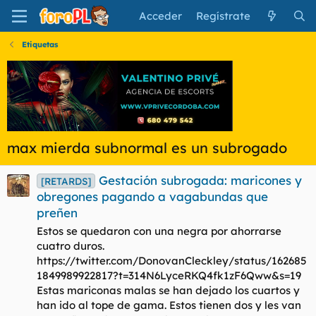
Acceder
Regístrate
Etiquetas
max mierda subnormal es un subrogado
Gestación subrogada: maricones y
[RETARDS]
obregones pagando a vagabundas que
preñen
Estos se quedaron con una negra por ahorrarse
cuatro duros.
https://twitter.com/DonovanCleckley/status/162685
1849989922817?t=314N6LyceRKQ4fk1zF6Qww&s=19
Estas mariconas malas se han dejado los cuartos y
han ido al tope de gama. Estos tienen dos y les van