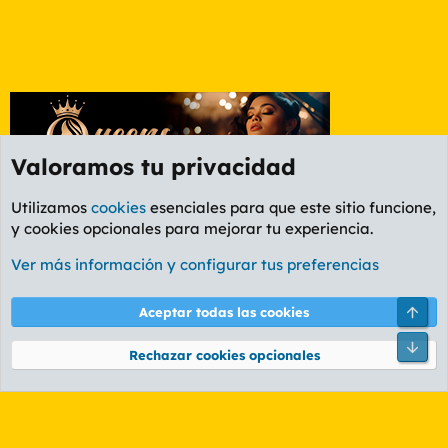
Valoramos tu privacidad
Utilizamos
cookies
esenciales para que este sitio funcione,
y cookies opcionales para mejorar tu experiencia.
Etiquetas
Ver más información y configurar tus preferencias
Cookies
PL OLDSTYLE AMARILLO
Cambiar fuente
Español (ES)
Arri
Aceptar todas las cookies
Contáctanos
Términos y reglas
Política de privacidad
Ayuda
R
Pie
S
Rechazar cookies opcionales
S
®
Community platform by XenForo
© 2010-2026 XenForo Ltd.