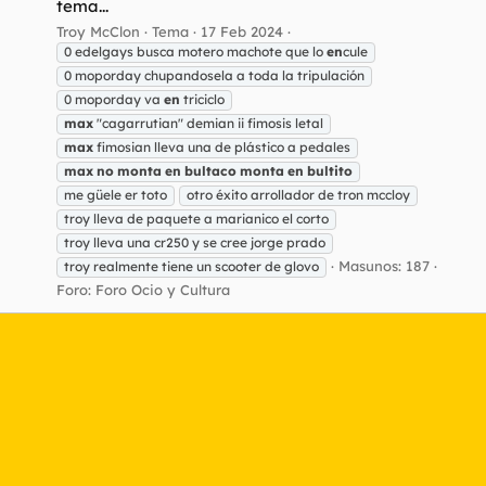
tema...
Troy McClon
Tema
17 Feb 2024
0 edelgays busca motero machote que lo
en
cule
0 moporday chupandosela a toda la tripulación
0 moporday va
en
triciclo
max
"cagarrutian" demian ii fimosis letal
max
fimosian lleva una de plástico a pedales
max
no
monta
en
bultaco
monta
en
bultito
me güele er toto
otro éxito arrollador de tron mccloy
troy lleva de paquete a marianico el corto
troy lleva una cr250 y se cree jorge prado
Masunos: 187
troy realmente tiene un scooter de glovo
Foro:
Foro Ocio y Cultura