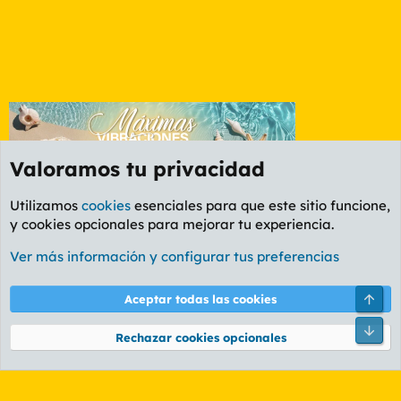
Valoramos tu privacidad
Utilizamos
cookies
esenciales para que este sitio funcione,
y cookies opcionales para mejorar tu experiencia.
Etiquetas
Ver más información y configurar tus preferencias
Cookies
PL OLDSTYLE AMARILLO
Cambiar fuente
Español (ES)
Arri
Aceptar todas las cookies
Contáctanos
Términos y reglas
Política de privacidad
Ayuda
R
Pie
S
Rechazar cookies opcionales
S
®
Community platform by XenForo
© 2010-2026 XenForo Ltd.