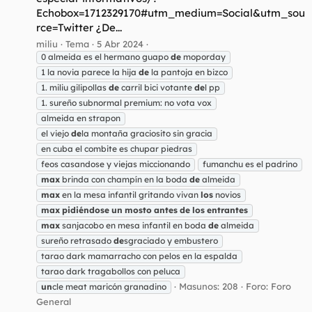
Echobox=1712329170#utm_medium=Social&utm_sou
rce=Twitter ¿De...
miliu
Tema
5 Abr 2024
0 almeida es el hermano guapo
de
moporday
1 la novia parece la hija
de
la pantoja en bizco
1. miliu gilipollas
de
carril bici votante
de
l pp
1. sureño subnormal premium: no vota vox
almeida en strapon
el viejo
de
la montaña graciosito sin gracia
en cuba el combite es chupar piedras
feos casandose y viejas miccionando
fumanchu es el padrino
max
brinda con champín en la boda
de
almeida
max
en la mesa infantil gritando vivan
los
novios
max
pidiéndose
un
mosto
antes
de
los
entrantes
max
sanjacobo en mesa infantil en boda
de
almeida
sureño retrasado
de
sgraciado y embustero
tarao dark mamarracho con pelos en la espalda
tarao dark tragabollos con peluca
Masunos: 208
Foro:
Foro
un
cle meat maricón granadino
General