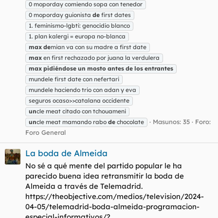
0 moporday comiendo sopa con tenedor
0 moporday guionista
de
first dates
1. feminismo-lgbti: genocidio blanco
1. plan kalergi = europa no-blanca
max
de
mian va con su madre a first date
max
en first rechazado por juana la verdulera
max
pidiéndose
un
mosto
antes
de
los
entrantes
mundele first date con nefertari
mundele haciendo trio con adan y eva
seguros ocaso>>catalana occidente
un
cle meat citado con tchouameni
Masunos: 35
Foro:
un
cle meat mamando rabo
de
chocolate
Foro General
La boda de Almeida
No sé a qué mente del partido popular le ha
parecido buena idea retransmitir la boda de
Almeida a través de Telemadrid.
https://theobjective.com/medios/television/2024-
04-05/telemadrid-boda-almeida-programacion-
especial-informativos/?