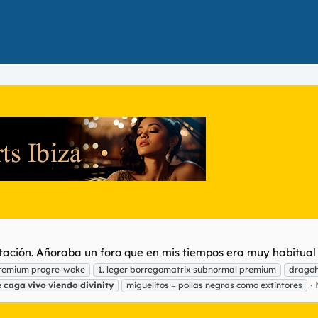
tación. Añoraba un foro que en mis tiempos era muy habitual y
premium progre-woke
1. leger borregomatrix subnormal premium
dragoh
e
caga
vivo
viendo
divinity
miguelitos = pollas negras como extintores