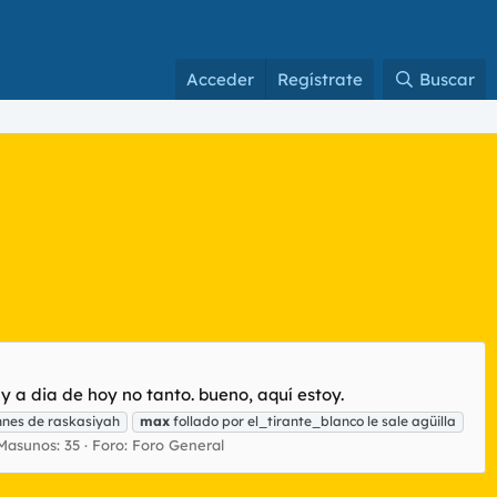
Acceder
Regístrate
Buscar
 a dia de hoy no tanto. bueno, aquí estoy.
nes de raskasiyah
max
follado por el_tirante_blanco le sale agüilla
Masunos: 35
Foro:
Foro General