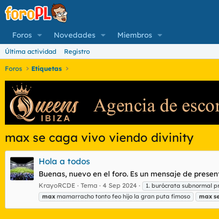
Foros
Novedades
Miembros
Última actividad
Registro
Foros
Etiquetas
max se caga vivo viendo divinity
Hola a todos
Buenas, nuevo en el foro. Es un mensaje de presen
KrayoRCDE
Tema
4 Sep 2024
1. burócrata subnormal 
max
mamarracho tonto feo hijo la gran puta fimoso
max
s