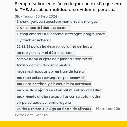
Siempre salían en el único lugar que existía que era
la TVE. Su subnormalidad era evidente, pero su...
Slk
Tema
15 Feb 2024
1. sheik_yerbouti apestoso mamarracho monguer
1. slk
en
ano del duo sacapuntas
1. torquemada2.0 subnormal antológico progre-woke
2.y también imbecil
22 22 22 pollas ha desayunao la hija del haba
amaro y estevez
el
dúo
sacaputas
cómo estaba
el
ojete de hijahaba? abarrotao
ferris y demian duo fracapuntas
heces restregadas por un traje de torero
max
con peluca perseguido por benny hill
max
risa nerviosa y pis con jaimito borromeo
max
se
descojona
en
el
orinal
mientras
ve
al
dúo
max
viendo
al
dúo
sacapuntas con su puta madre
slk porculizado por emilio laguna
Masunos: 106
un deep throat
al
pulga
en
fiesta de pijamas
Foro:
Foro General