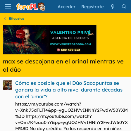
Acceder
Regístrate
Etiquetas
max se descojona en el orinal mientras ve
al dúo
Cómo es posible que el Dúo Sacapuntas se
ganara la vida a alto nivel durante décadas
con el 'umor'?
https://m.youtube.com/watch?
v=XnkJ5aTLTl4&pp=ygUOZHVvIHNhY2FwdW50YXM
%3D https://m.youtube.com/watch?
v=Om7K4zaa0hY&pp=ygUOZHVvIHNhY2FwdW50YX
M%3D No doy crédito. Yo los recuerdo en mi niñez.