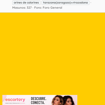
orines de colorines
tarazona(zaragoza)>>trazodona
Masunos: 327
Foro:
Foro General