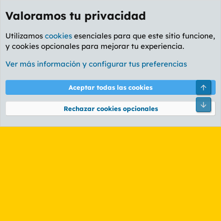
Valoramos tu privacidad
Utilizamos
cookies
esenciales para que este sitio funcione,
y cookies opcionales para mejorar tu experiencia.
Etiquetas
Ver más información y configurar tus preferencias
Cookies
PL OLDSTYLE AMARILLO
Cambiar fuente
Español (ES)
Arri
Aceptar todas las cookies
Contáctanos
Términos y reglas
Política de privacidad
Ayuda
R
Pie
S
Rechazar cookies opcionales
S
®
Community platform by XenForo
© 2010-2026 XenForo Ltd.