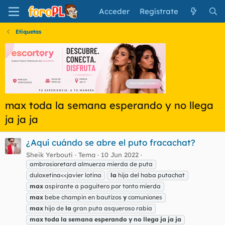
Acceder
Regístrate
Etiquetas
max toda la semana esperando y no llega
ja ja ja
¿Aquí cuándo se abre el puto fracachat?
Sheik Yerbouti
Tema
10 Jun 2022
ambrosioretard almuerza mierda de puta
duloxetina<<javier lotina
la
hija del haba putachat
max
aspirante a paguitero por tonto mierda
max
bebe champin en bautizos
y
comuniones
max
hijo de
la
gran puta asqueroso rabia
max
toda
la
semana
esperando
y
no
llega
ja
ja
ja