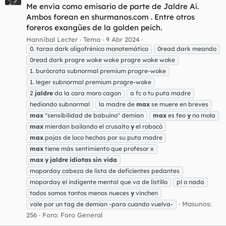
Me envía como emisario de parte de Jaldre Aí.
Ambos forean en shurmanos.com . Entre otros
foreros exangües de la golden peich.
Hannibal Lecter
Tema
9 Abr 2024
0. tarao dark oligofrénico monotemático
0read dark meando
0read dark progre woke woke progre woke woke
1. burócrata subnormal premium progre-woke
1. leger subnormal premium progre-woke
2
jaldre
da la cara moro cagon
a fc o tu puta madre
hediondo subnormal
la madre de
max
se muere en breves
max
"sensibilidad de babuino" demian
max
es feo
y
no mola
max
mierdan bailando el crusaito
y
el robocó
max
pajas de loco hechas por su puta madre
max
tiene más sentimiento que profesor x
max
y
jaldre
idiotas
sin
vida
moporday cabeza de lista de deficientes pedantes
moporday el indigente mental que va de listillo
pl o nada
todos somos tontos menos nueces
y
vinchen
Masunos:
vale por un tag de demian -para cuando vuelva-
256
Foro:
Foro General