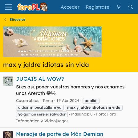
Acceder
Regístrate
Etiquetas
max y jaldre idiotas sin vida
JUGAIS AL WOW?
Si es así. poner vuestros nombres y nos echamos
unos Areroth 😁🤣
Casarrubios
Tema
19 Abr 2024
adalid!
alduin imbécil cállate
y
a
max
y
jaldre
idiotas
sin
vida
Masunos: 8
Foro:
Foro
y
o gamon seré el salvador
Informática y Videojuegos
Mensaje de parte de Máx Demian