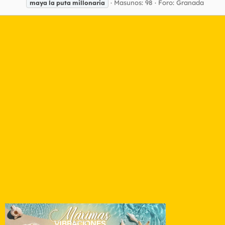
Masunos: 98
Foro:
Granada
maya
la
puta
millonaria