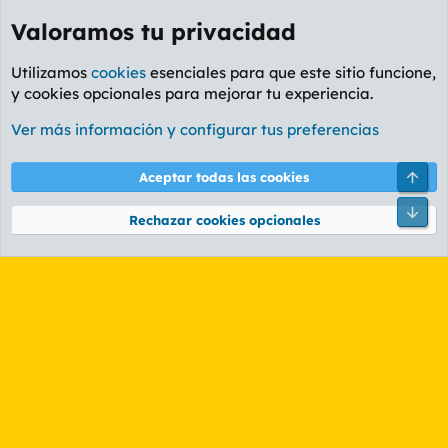
Valoramos tu privacidad
Utilizamos
cookies
esenciales para que este sitio funcione,
y cookies opcionales para mejorar tu experiencia.
Etiquetas
Ver más información y configurar tus preferencias
Cookies
PL OLDSTYLE AMARILLO
Cambiar fuente
Español (ES)
Arri
Aceptar todas las cookies
Contáctanos
Términos y reglas
Política de privacidad
Ayuda
R
Pie
S
Rechazar cookies opcionales
S
®
Community platform by XenForo
© 2010-2026 XenForo Ltd.