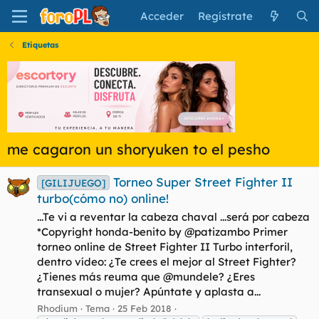
Acceder
Regístrate
Etiquetas
me cagaron un shoryuken to el pesho
Torneo Super Street Fighter II
[GILIJUEGO]
turbo(cómo no) online!
...Te vi a reventar la cabeza chaval ...será por cabeza
*Copyright honda-benito by @patizambo Primer
torneo online de Street Fighter II Turbo interforil,
dentro vídeo: ¿Te crees el mejor al Street Fighter?
¿Tienes más reuma que @mundele? ¿Eres
transexual o mujer? Apúntate y aplasta a...
Rhodium
Tema
25 Feb 2018