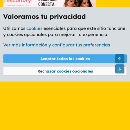
Valoramos tu privacidad
Utilizamos
cookies
esenciales para que este sitio funcione,
y cookies opcionales para mejorar tu experiencia.
Etiquetas
Ver más información y configurar tus preferencias
Cookies
PL OLDSTYLE AMARILLO
Cambiar fuente
Español (ES)
Arri
Aceptar todas las cookies
Contáctanos
Términos y reglas
Política de privacidad
Ayuda
R
Pie
S
Rechazar cookies opcionales
S
®
Community platform by XenForo
© 2010-2026 XenForo Ltd.