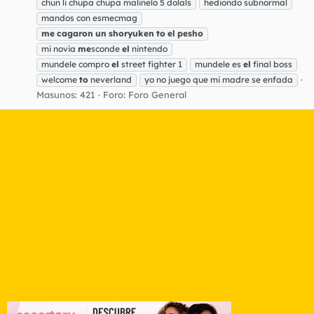
chun li chupa chupa malinelo 5 dolals
hediondo subnormal
mandos con esmecmag
me
cagaron
un
shoryuken
to
el
pesho
mi novia
me
sconde
el
nintendo
mundele compro
el
street fighter 1
mundele es
el
final boss
welcome
to
neverland
yo no juego que mi madre se enfada
Masunos: 421
Foro:
Foro General