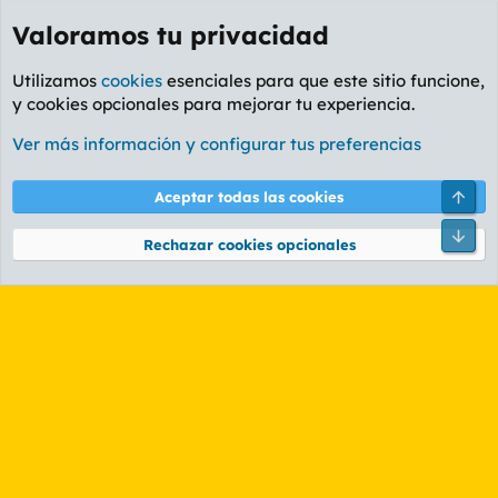
Valoramos tu privacidad
Utilizamos
cookies
esenciales para que este sitio funcione,
y cookies opcionales para mejorar tu experiencia.
Etiquetas
Ver más información y configurar tus preferencias
Cookies
PL OLDSTYLE AMARILLO
Cambiar fuente
Español (ES)
Arri
Aceptar todas las cookies
Contáctanos
Términos y reglas
Política de privacidad
Ayuda
R
Pie
S
Rechazar cookies opcionales
S
®
Community platform by XenForo
© 2010-2026 XenForo Ltd.