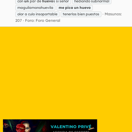
con
un
par de
huevo
s si señor
hediondo subnormal
maguilamonohuevila
me
pica
un
huevo
Masunos:
olor a culo insoportable
tenerlos bien puestos
207
Foro:
Foro General