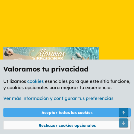
Valoramos tu privacidad
Utilizamos
cookies
esenciales para que este sitio funcione,
y cookies opcionales para mejorar tu experiencia.
Etiquetas
Ver más información y configurar tus preferencias
Cookies
PL OLDSTYLE AMARILLO
Cambiar fuente
Español (ES)
Arri
Aceptar todas las cookies
Contáctanos
Términos y reglas
Política de privacidad
Ayuda
R
Pie
S
Rechazar cookies opcionales
S
®
Community platform by XenForo
© 2010-2026 XenForo Ltd.