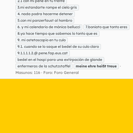
2.1 con mi pene en tu frente
3.mi estandarte rompe el cielo gris
4. nada podra hacerme detener
5.con mi panzerfaust al hombro
6. y mi calendario de mónica bellucci
7.boniato que tonto eres
8.ya hace tiempo que sabemos lo tonto que es
9. mi ostetoscopio en tu culo
9.1. cuando se lo saque el bedel de su culo claro
9.1.1.1.1.2.@.pene.fap.eus.cat
bedel en el hospi para una extirpación de glande
enfermeras de la schutzstaffel
meine
ehre
heißt
treue
Masunos: 116
Foro:
Foro General